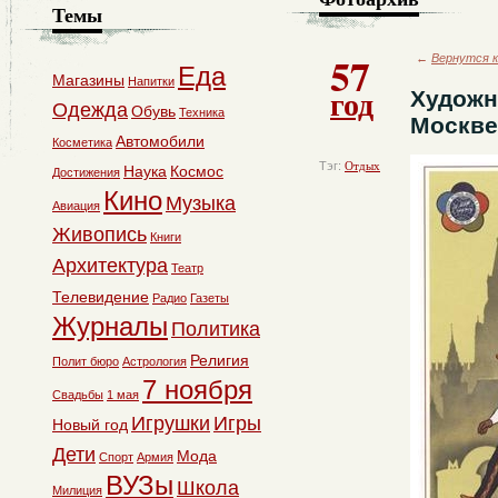
Темы
57
←
Вернутся к
Еда
Магазины
Напитки
год
Художн
Одежда
Обувь
Техника
Москве
Автомобили
Косметика
Тэг:
Отдых
Наука
Космос
Достижения
Кино
Музыка
Авиация
Живопись
Книги
Архитектура
Театр
Телевидение
Радио
Газеты
Журналы
Политика
Религия
Полит бюро
Астрология
7 ноября
Свадьбы
1 мая
Игрушки
Игры
Новый год
Дети
Мода
Спорт
Армия
ВУЗы
Школа
Милиция