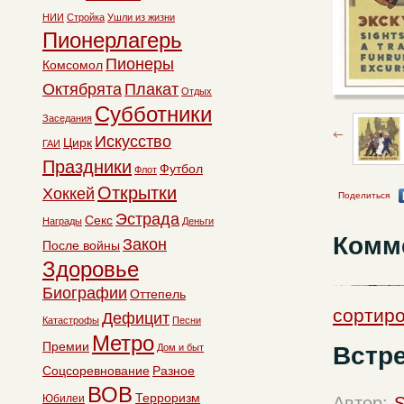
НИИ
Стройка
Ушли из жизни
Пионерлагерь
Пионеры
Комсомол
Октябрята
Плакат
Отдых
Субботники
Заседания
Искусство
Цирк
ГАИ
Праздники
Футбол
Флот
Открытки
Хоккей
Поделиться
Эстрада
Секс
Награды
Деньги
Комм
Закон
После войны
Здоровье
Биографии
Оттепель
сортир
Дефицит
Катастрофы
Песни
Метро
Премии
Встре
Дом и быт
Соцсоревнование
Разное
ВОВ
Терроризм
Юбилеи
Автор:
S