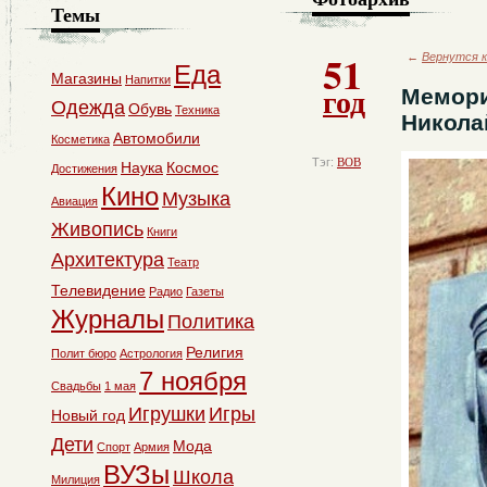
Темы
51
←
Вернутся к
Еда
Магазины
Напитки
год
Мемори
Одежда
Обувь
Техника
Никола
Автомобили
Косметика
Тэг:
ВОВ
Наука
Космос
Достижения
Кино
Музыка
Авиация
Живопись
Книги
Архитектура
Театр
Телевидение
Радио
Газеты
Журналы
Политика
Религия
Полит бюро
Астрология
7 ноября
Свадьбы
1 мая
Игрушки
Игры
Новый год
Дети
Мода
Спорт
Армия
ВУЗы
Школа
Милиция