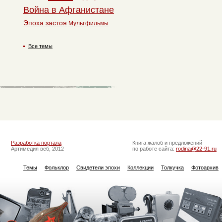
Война в Афганистане
Эпоха застоя
Мультфильмы
Все темы
Разработка портала
Книга жалоб и предложений
Артимедия веб, 2012
по работе сайта:
rodina@22-91.ru
Темы
Фольклор
Свидетели эпохи
Коллекции
Толкучка
Фотоархив