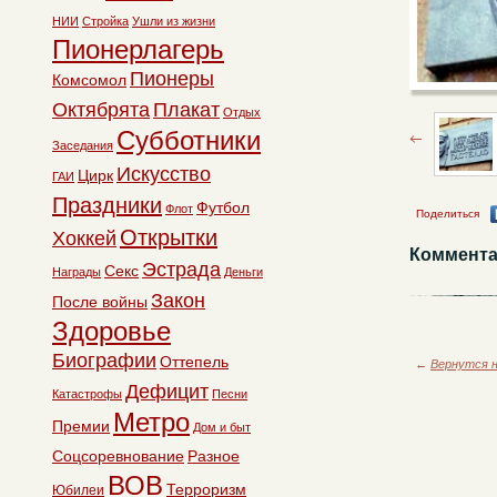
НИИ
Стройка
Ушли из жизни
Пионерлагерь
Пионеры
Комсомол
Октябрята
Плакат
Отдых
Субботники
Заседания
Искусство
Цирк
ГАИ
Праздники
Футбол
Флот
Поделиться
Открытки
Хоккей
Коммента
Эстрада
Секс
Награды
Деньги
Закон
После войны
Здоровье
Биографии
Оттепель
←
Вернутся н
Дефицит
Катастрофы
Песни
Метро
Премии
Дом и быт
Соцсоревнование
Разное
ВОВ
Терроризм
Юбилеи