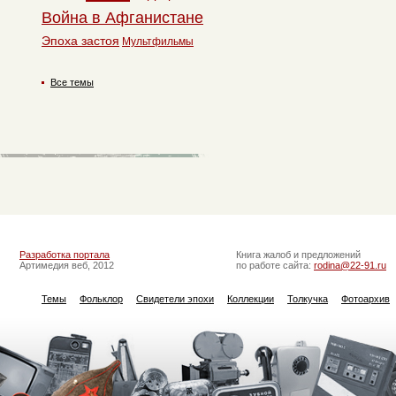
Война в Афганистане
Эпоха застоя
Мультфильмы
Все темы
Разработка портала
Книга жалоб и предложений
Артимедия веб, 2012
по работе сайта:
rodina@22-91.ru
Темы
Фольклор
Свидетели эпохи
Коллекции
Толкучка
Фотоархив