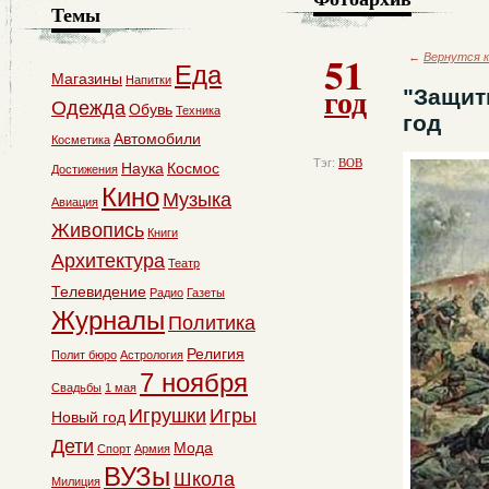
Темы
51
←
Вернутся к
Еда
Магазины
Напитки
год
"Защит
Одежда
Обувь
Техника
год
Автомобили
Косметика
Тэг:
ВОВ
Наука
Космос
Достижения
Кино
Музыка
Авиация
Живопись
Книги
Архитектура
Театр
Телевидение
Радио
Газеты
Журналы
Политика
Религия
Полит бюро
Астрология
7 ноября
Свадьбы
1 мая
Игрушки
Игры
Новый год
Дети
Мода
Спорт
Армия
ВУЗы
Школа
Милиция