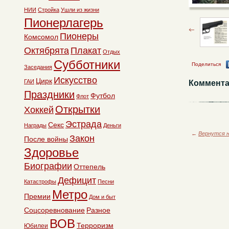
НИИ
Стройка
Ушли из жизни
Пионерлагерь
Пионеры
Комсомол
Октябрята
Плакат
Отдых
Субботники
Поделиться
Заседания
Искусство
Цирк
ГАИ
Коммента
Праздники
Футбол
Флот
Открытки
Хоккей
Эстрада
Секс
Награды
Деньги
←
Вернутся н
Закон
После войны
Здоровье
Биографии
Оттепель
Дефицит
Катастрофы
Песни
Метро
Премии
Дом и быт
Соцсоревнование
Разное
ВОВ
Терроризм
Юбилеи