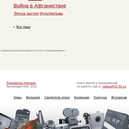
Война в Афганистане
Эпоха застоя
Мультфильмы
Все темы
Разработка портала
Книга жалоб и предложений
Артимедия веб, 2012
по работе сайта:
rodina@22-91.ru
Темы
Фольклор
Свидетели эпохи
Коллекции
Толкучка
Фотоархив