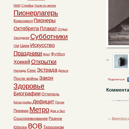
НИИ
Стройка
Ушли из жизни
Пионерлагерь
Пионеры
Комсомол
Октябрята
Плакат
Отдых
Субботники
Заседания
Искусство
Цирк
ГАИ
Праздники
Футбол
Флот
Открытки
Хоккей
Эстрада
Секс
Награды
Деньги
Закон
После войны
Поделиться
Здоровье
Коммента
Биографии
Оттепель
Дефицит
Катастрофы
Песни
Метро
Премии
Дом и быт
Соцсоревнование
Разное
←
Вернутся н
ВОВ
Терроризм
Юбилеи