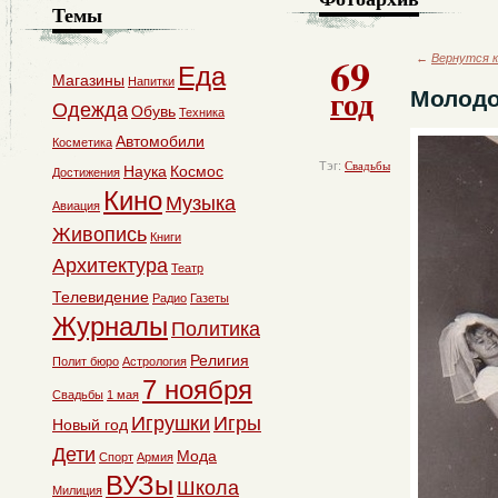
Темы
69
←
Вернутся к
Еда
Магазины
Напитки
год
Молодо
Одежда
Обувь
Техника
Автомобили
Косметика
Тэг:
Свадьбы
Наука
Космос
Достижения
Кино
Музыка
Авиация
Живопись
Книги
Архитектура
Театр
Телевидение
Радио
Газеты
Журналы
Политика
Религия
Полит бюро
Астрология
7 ноября
Свадьбы
1 мая
Игрушки
Игры
Новый год
Дети
Мода
Спорт
Армия
ВУЗы
Школа
Милиция