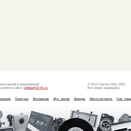
нига жалоб и предложений
© 2012 Портал 1922-1991.
о работе сайта:
rodina@22-91.ru
Все права защищены.
ллекции
Толкучка
Фотоархив
Муз. архив
Бренды
Место встречи
Сов. тов