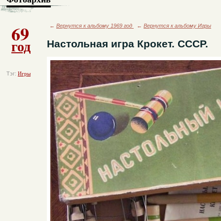
69
←
Вернутся к альбому 1969 год
←
Вернутся к альбому Игры
год
Настольная игра Крокет. СССР.
Тэг:
Игры