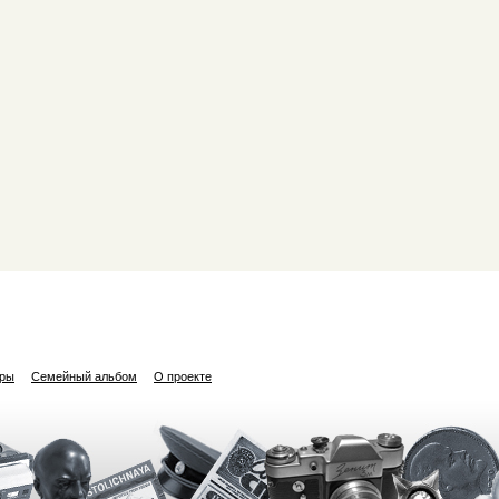
ары
Семейный альбом
О проекте