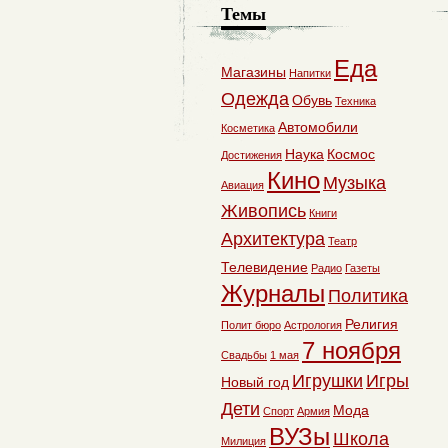
Темы
Еда
Магазины
Напитки
Одежда
Обувь
Техника
Автомобили
Косметика
Наука
Космос
Достижения
Кино
Музыка
Авиация
Живопись
Книги
Архитектура
Театр
Телевидение
Радио
Газеты
Журналы
Политика
Религия
Полит бюро
Астрология
7 ноября
Свадьбы
1 мая
Игрушки
Игры
Новый год
Дети
Мода
Спорт
Армия
ВУЗы
Школа
Милиция