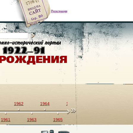
Регистрация
1962
1964
1966
1968
1970
1961
1963
1965
1967
1969