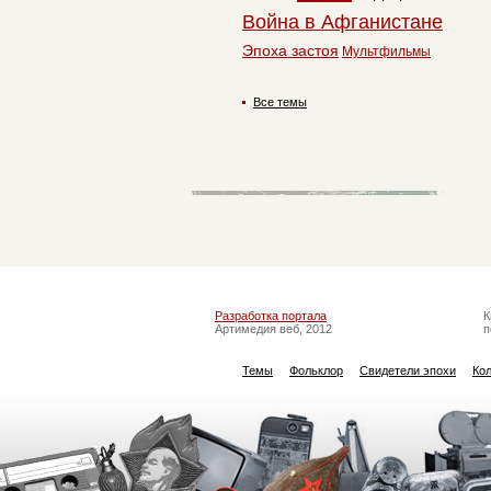
Война в Афганистане
Эпоха застоя
Мультфильмы
Все темы
Разработка портала
К
Артимедия веб, 2012
п
Темы
Фольклор
Свидетели эпохи
Ко