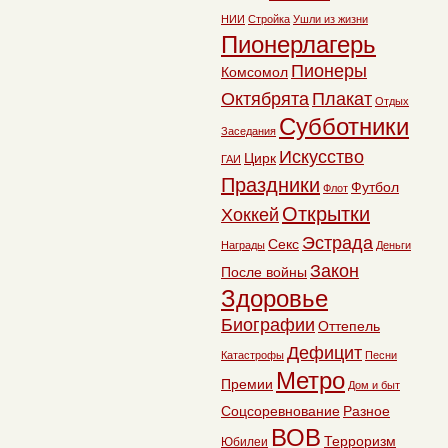
НИИ
Стройка
Ушли из жизни
Пионерлагерь
Пионеры
Комсомол
Октябрята
Плакат
Отдых
Субботники
Заседания
Искусство
Цирк
ГАИ
Праздники
Футбол
Флот
Открытки
Хоккей
Эстрада
Секс
Награды
Деньги
Закон
После войны
Здоровье
Биографии
Оттепель
Дефицит
Катастрофы
Песни
Метро
Премии
Дом и быт
Соцсоревнование
Разное
ВОВ
Терроризм
Юбилеи