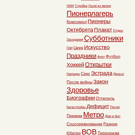
НИИ
Стройка
Ушли из жизни
Пионерлагерь
Пионеры
Комсомол
Октябрята
Плакат
Отдых
Субботники
Заседания
Искусство
Цирк
ГАИ
Праздники
Футбол
Флот
Открытки
Хоккей
Эстрада
Секс
Награды
Деньги
Закон
После войны
Здоровье
Биографии
Оттепель
Дефицит
Катастрофы
Песни
Метро
Премии
Дом и быт
Соцсоревнование
Разное
ВОВ
Терроризм
Юбилеи