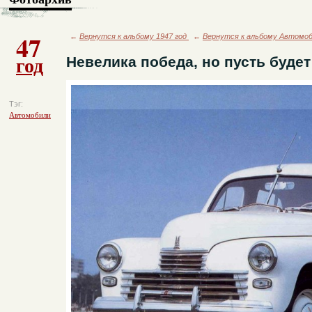
47
←
Вернутся к альбому 1947 год
←
Вернутся к альбому Автомо
год
Невелика победа, но пусть буде
Тэг:
Автомобили