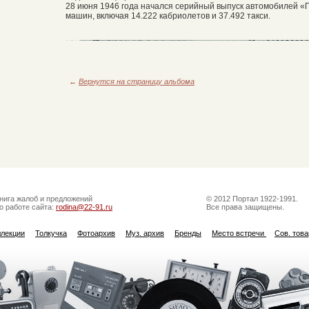
28 июня 1946 года начался серийный выпуск автомобилей «
машин, включая 14.222 кабриолетов и 37.492 такси.
←
Вернутся на страницу альбома
нига жалоб и предложений
© 2012 Портал 1922-1991.
о работе сайта:
rodina@22-91.ru
Все права защищены.
ллекции
Толкучка
Фотоархив
Муз. архив
Бренды
Место встречи
Сов. тов