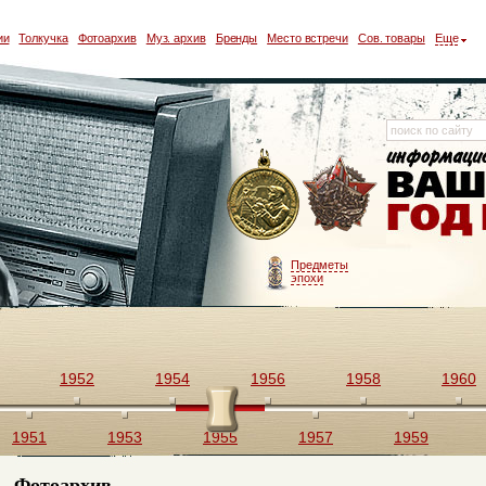
ии
Толкучка
Фотоархив
Муз. архив
Бренды
Место встречи
Сов. товары
Еще
Предметы
эпохи
1952
1954
1956
1958
1960
1951
1953
1955
1957
1959
Фотоархив