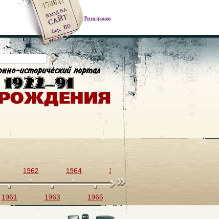
Регистрация
1962
1964
1966
1968
1970
1961
1963
1965
1967
1969