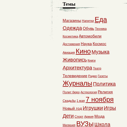
Темы
Еда
Магазины
Напитки
Одежда
Обувь
Техника
Автомобили
Косметика
Наука
Космос
Достижения
Кино
Музыка
Авиация
Живопись
Книги
Архитектура
Театр
Телевидение
Радио
Газеты
Журналы
Политика
Религия
Полит бюро
Астрология
7 ноября
Свадьбы
1 мая
Игрушки
Игры
Новый год
Дети
Мода
Спорт
Армия
ВУЗы
Школа
Милиция