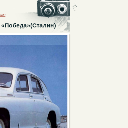
били
т «Победа»(Сталин)