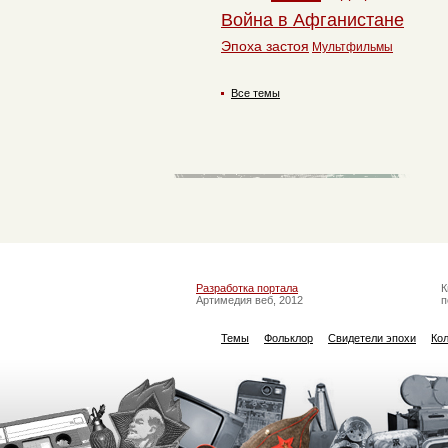
Война в Афганистане
Эпоха застоя
Мультфильмы
Все темы
Разработка портала
К
Артимедия веб, 2012
п
Темы
Фольклор
Свидетели эпохи
Ко