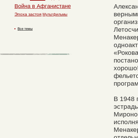
Алексан
Война в Афганистане
верными
Эпоха застоя
Мультфильмы
организ
Летосчи
Все темы
Менакер
одноакт
«Рокова
постан
хорошо!
фельето
програм
В 1948 
эстрады
Мироно
исполн
Менакер
отдельн