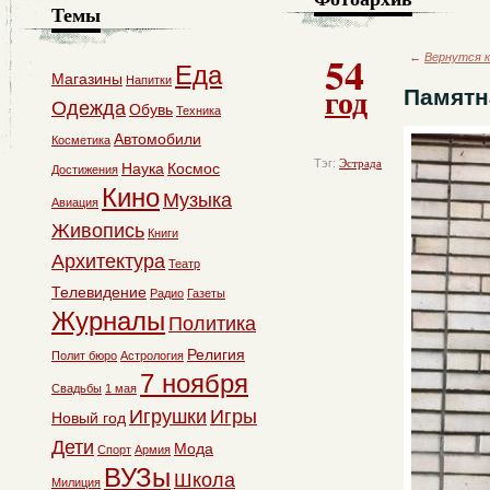
Темы
54
←
Вернутся к
Еда
Магазины
Напитки
год
Памятн
Одежда
Обувь
Техника
Автомобили
Косметика
Тэг:
Эстрада
Наука
Космос
Достижения
Кино
Музыка
Авиация
Живопись
Книги
Архитектура
Театр
Телевидение
Радио
Газеты
Журналы
Политика
Религия
Полит бюро
Астрология
7 ноября
Свадьбы
1 мая
Игрушки
Игры
Новый год
Дети
Мода
Спорт
Армия
ВУЗы
Школа
Милиция