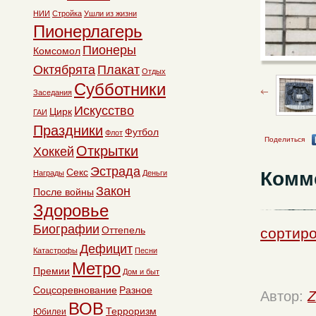
НИИ
Стройка
Ушли из жизни
Пионерлагерь
Пионеры
Комсомол
Октябрята
Плакат
Отдых
Субботники
Заседания
Искусство
Цирк
ГАИ
Праздники
Футбол
Флот
Поделиться
Открытки
Хоккей
Эстрада
Секс
Комм
Награды
Деньги
Закон
После войны
Здоровье
Биографии
Оттепель
сортиро
Дефицит
Катастрофы
Песни
Метро
Премии
Дом и быт
Соцсоревнование
Разное
Автор:
Z
ВОВ
Терроризм
Юбилеи