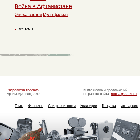
Война в Афганистане
Эпоха застоя
Мультфильмы
Все темы
Разработка портала
Книга жалоб и предложений
Артимедия веб, 2012
по работе сайта:
rodina@22-91.ru
Темы
Фольклор
Свидетели эпохи
Коллекции
Толкучка
Фотоархив