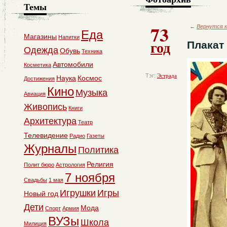
Темы
73
←
Вернутся к
Еда
Магазины
Напитки
год
Плакат
Одежда
Обувь
Техника
Автомобили
Косметика
Тэг:
Эстрада
Наука
Космос
Достижения
Кино
Музыка
Авиация
Живопись
Книги
Архитектура
Театр
Телевидение
Радио
Газеты
Журналы
Политика
Религия
Полит бюро
Астрология
7 ноября
Свадьбы
1 мая
Игрушки
Игры
Новый год
Дети
Мода
Спорт
Армия
ВУЗы
Школа
Милиция