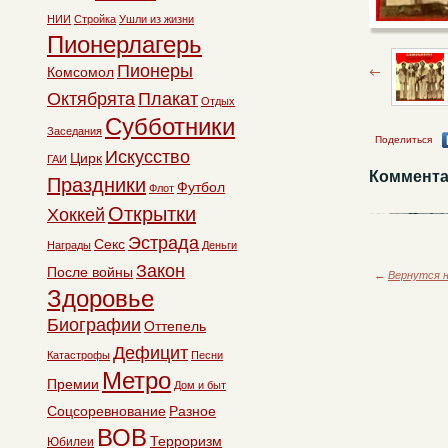
НИИ
Стройка
Ушли из жизни
Пионерлагерь
Пионеры
Комсомол
Октябрята
Плакат
Отдых
Субботники
Заседания
Поделиться
Искусство
Цирк
ГАИ
Коммента
Праздники
Футбол
Флот
Открытки
Хоккей
Эстрада
Секс
Награды
Деньги
Закон
После войны
←
Вернутся н
Здоровье
Биографии
Оттепель
Дефицит
Катастрофы
Песни
Метро
Премии
Дом и быт
Соцсоревнование
Разное
ВОВ
Терроризм
Юбилеи