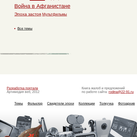
Война в Афганистане
Эпоха застоя
Мультфильмы
Все темы
Разработка портала
Книга жалоб и предложений
Артимедия веб, 2012
по работе сайта:
rodina@22-91.ru
Темы
Фольклор
Свидетели эпохи
Коллекции
Толкучка
Фотоархив