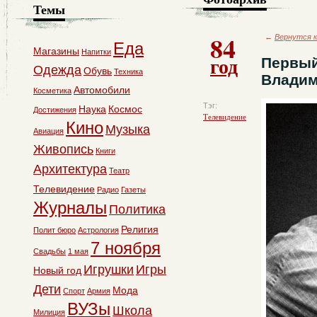
Темы
84
←
Вернутся к
Еда
Магазины
Напитки
год
Первый
Одежда
Обувь
Техника
Влади
Автомобили
Косметика
Тэг:
Наука
Космос
Достижения
Телевидение
Кино
Музыка
Авиация
Живопись
Книги
Архитектура
Театр
Телевидение
Радио
Газеты
Журналы
Политика
Религия
Полит бюро
Астрология
7 ноября
Свадьбы
1 мая
Игрушки
Игры
Новый год
Дети
Мода
Спорт
Армия
ВУЗы
Школа
Милиция