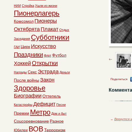
НИИ
Стройка
Ушли из жизни
Пионерлагерь
Пионеры
Комсомол
Октябрята
Плакат
Отдых
Субботники
Заседания
Искусство
Цирк
ГАИ
Праздники
Футбол
Флот
Открытки
Хоккей
Эстрада
Секс
Награды
Деньги
Закон
Поделиться
После войны
Здоровье
Коммента
Биографии
Оттепель
Дефицит
Катастрофы
Песни
Метро
Премии
Дом и быт
←
Вернутся н
Соцсоревнование
Разное
ВОВ
Терроризм
Юбилеи