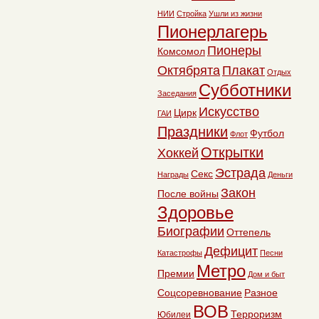
НИИ
Стройка
Ушли из жизни
Пионерлагерь
Пионеры
Комсомол
Октябрята
Плакат
Отдых
Субботники
Заседания
Искусство
Цирк
ГАИ
Праздники
Футбол
Флот
Открытки
Хоккей
Эстрада
Секс
Награды
Деньги
Закон
После войны
Здоровье
Биографии
Оттепель
Дефицит
Катастрофы
Песни
Метро
Премии
Дом и быт
Соцсоревнование
Разное
ВОВ
Терроризм
Юбилеи