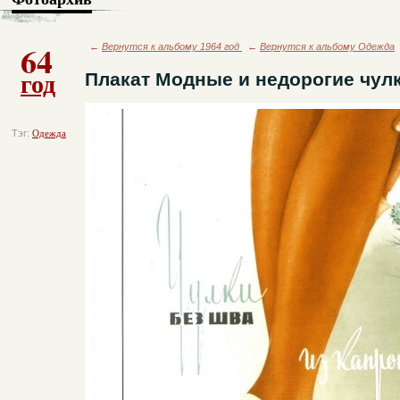
64
←
Вернутся к альбому 1964 год
←
Вернутся к альбому Одежда
год
Плакат Модные и недорогие чулк
Тэг:
Одежда