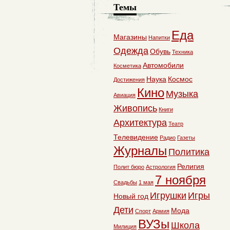
Темы
Еда
Магазины
Напитки
Одежда
Обувь
Техника
Автомобили
Косметика
Наука
Космос
Достижения
Кино
Музыка
Авиация
Живопись
Книги
Архитектура
Театр
Телевидение
Радио
Газеты
Журналы
Политика
Религия
Полит бюро
Астрология
7 ноября
Свадьбы
1 мая
Игрушки
Игры
Новый год
Дети
Мода
Спорт
Армия
ВУЗы
Школа
Милиция