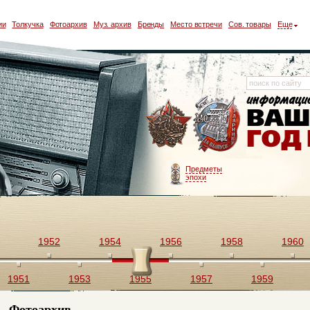
ии
Толкучка
Фотоархив
Муз. архив
Бренды
Место встречи
Сов. товары
Еще
Предметы
эпохи
1952
1954
1956
1958
1960
1951
1953
1955
1957
1959
Фотоархив