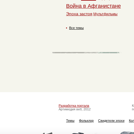
Война в Афганистане
Эпоха застоя
Мультфильмы
Все темы
Разработка портала
К
Артимедия веб, 2012
п
Темы
Фольклор
Свидетели эпохи
Ко