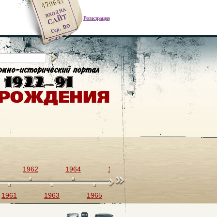
Регистрация
1962
1964
1966
1968
1970
1961
1963
1965
1967
1969