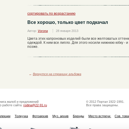
сортировать по возрастанию
Все хорошо, только цвет подкачал
Автор:
Vorona
28 января 2013
Цвета этих капроновых изделий были все желтоватых оттенк
одеждой. К ним все липло. Для этого носили нижнюю юбку - и
позже.
←
Вернутся на страницу альбома
нига жалоб и предложений
© 2012 Портал 1922-1991.
о работе сайта:
rodina@22-91.ru
Все права защищены.
ллекции
Толкучка
Фотоархив
Муз. архив
Бренды
Место встречи
Сов. тов