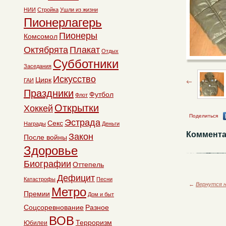
НИИ
Стройка
Ушли из жизни
Пионерлагерь
Пионеры
Комсомол
Октябрята
Плакат
Отдых
Субботники
Заседания
Искусство
Цирк
ГАИ
Праздники
Футбол
Флот
Открытки
Хоккей
Поделиться
Эстрада
Секс
Награды
Деньги
Коммента
Закон
После войны
Здоровье
Биографии
Оттепель
Дефицит
Катастрофы
Песни
←
Вернутся н
Метро
Премии
Дом и быт
Соцсоревнование
Разное
ВОВ
Терроризм
Юбилеи