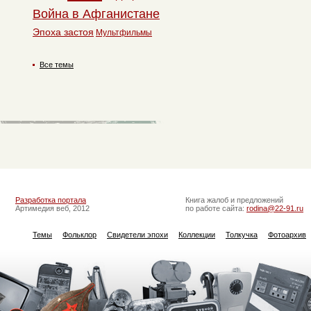
Война в Афганистане
Эпоха застоя
Мультфильмы
Все темы
Разработка портала
Книга жалоб и предложений
Артимедия веб, 2012
по работе сайта:
rodina@22-91.ru
Темы
Фольклор
Свидетели эпохи
Коллекции
Толкучка
Фотоархив