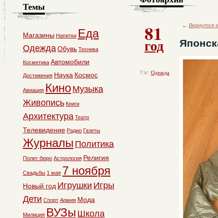
Темы
81
←
Вернутся к
Еда
Магазины
Напитки
год
Японск
Одежда
Обувь
Техника
Автомобили
Косметика
Тэг:
Одежда
Наука
Космос
Достижения
Кино
Музыка
Авиация
Живопись
Книги
Архитектура
Театр
Телевидение
Радио
Газеты
Журналы
Политика
Религия
Полит бюро
Астрология
7 ноября
Свадьбы
1 мая
Игрушки
Игры
Новый год
Дети
Мода
Спорт
Армия
ВУЗы
Школа
Милиция