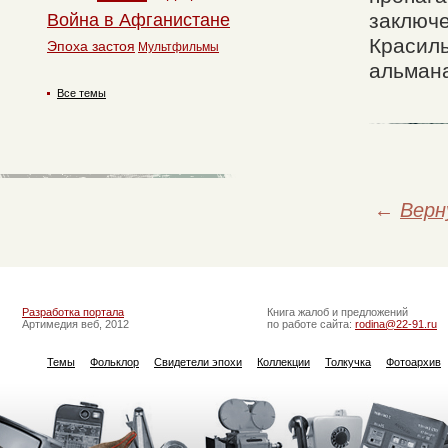
заключе
Война в Афганистане
Красиль
Эпоха застоя
Мультфильмы
альмана
Все темы
←
Верн
Разработка портала
Книга жалоб и предложений
Артимедия веб, 2012
по работе сайта:
rodina@22-91.ru
Темы
Фольклор
Свидетели эпохи
Коллекции
Толкучка
Фотоархив