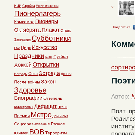
НИИ
Стройка
Ушли из жизни
Пионерлагерь
Пионеры
Комсомол
Поделиться
Октябрята
Плакат
Отдых
Субботники
Заседания
Комм
Искусство
Цирк
ГАИ
Праздники
Футбол
Флот
Открытки
Хоккей
сортиро
Эстрада
Секс
Награды
Деньги
Поэти
Закон
После войны
Здоровье
Автор:
N
Биографии
Оттепель
Дефицит
Катастрофы
Песни
Поэт, п
Метро
Премии
Дом и быт
Родился
Соцсоревнование
Разное
институ
ВОВ
пропага
Терроризм
Юбилеи