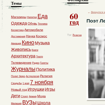
Темы
60
←
Вернутся к
Еда
Магазины
Напитки
год
Поэт Л
Одежда
Обувь
Техника
Автомобили
Косметика
Тэг:
Религия
Наука
Космос
Достижения
Кино
Музыка
Авиация
Живопись
Книги
Архитектура
Театр
Телевидение
Радио
Газеты
Журналы
Политика
Религия
Полит бюро
Астрология
7 ноября
Свадьбы
1 мая
Игрушки
Игры
Новый год
Дети
Мода
Спорт
Армия
ВУЗы
Школа
Милиция