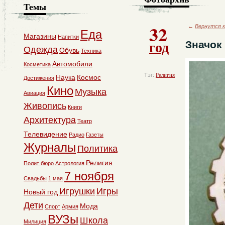
Темы
32
←
Вернутся к
Еда
Магазины
Напитки
год
Значок
Одежда
Обувь
Техника
Автомобили
Косметика
Тэг:
Религия
Наука
Космос
Достижения
Кино
Музыка
Авиация
Живопись
Книги
Архитектура
Театр
Телевидение
Радио
Газеты
Журналы
Политика
Религия
Полит бюро
Астрология
7 ноября
Свадьбы
1 мая
Игрушки
Игры
Новый год
Дети
Мода
Спорт
Армия
ВУЗы
Школа
Милиция