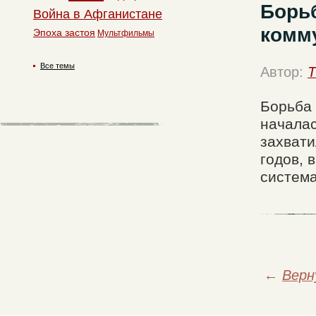
Борьб
Война в Афганистане
комм
Эпоха застоя
Мультфильмы
Все темы
Автор:
T
Борьба 
началас
захвати
годов, 
система
←
Верн