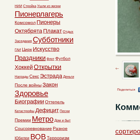
НИИ
Стройка
Ушли из жизни
Пионерлагерь
Пионеры
Комсомол
Октябрята
Плакат
Отдых
Субботники
Заседания
Искусство
Цирк
ГАИ
Праздники
Футбол
Флот
Открытки
Хоккей
Эстрада
Секс
Награды
Деньги
Закон
После войны
Поделиться
Здоровье
Биографии
Оттепель
Комм
Дефицит
Катастрофы
Песни
Метро
Премии
Дом и быт
Соцсоревнование
Разное
сортиро
ВОВ
Терроризм
Юбилеи