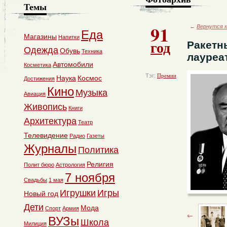
Темы
91
←
Вернутся к
Еда
Магазины
Напитки
год
Ракетн
Одежда
Обувь
Техника
лауреа
Автомобили
Косметика
Тэг:
Премии
Наука
Космос
Достижения
Кино
Музыка
Авиация
Живопись
Книги
Архитектура
Театр
Телевидение
Радио
Газеты
Журналы
Политика
Религия
Полит бюро
Астрология
7 ноября
Свадьбы
1 мая
Игрушки
Игры
Новый год
Дети
Мода
Спорт
Армия
ВУЗы
Школа
Милиция