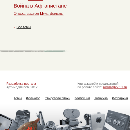
Война в Афганистане
Эпоха застоя
Мультфильмы
Все темы
Разработка портала
Книга жалоб и предложений
Артимедия веб, 2012
по работе сайта:
rodina@22-91.ru
Темы
Фольклор
Свидетели эпохи
Коллекции
Толкучка
Фотоархив