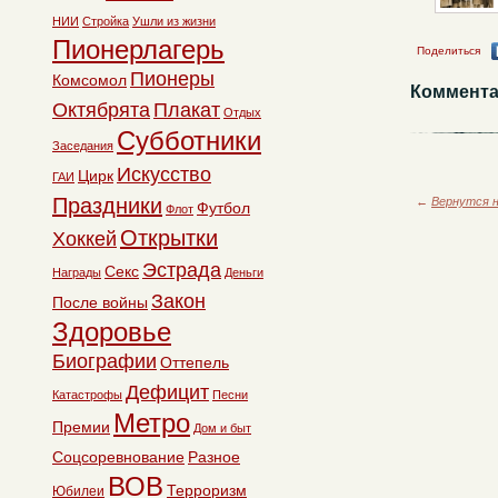
НИИ
Стройка
Ушли из жизни
Пионерлагерь
Поделиться
Пионеры
Комсомол
Коммента
Октябрята
Плакат
Отдых
Субботники
Заседания
Искусство
Цирк
ГАИ
Праздники
←
Вернутся н
Футбол
Флот
Открытки
Хоккей
Эстрада
Секс
Награды
Деньги
Закон
После войны
Здоровье
Биографии
Оттепель
Дефицит
Катастрофы
Песни
Метро
Премии
Дом и быт
Соцсоревнование
Разное
ВОВ
Терроризм
Юбилеи