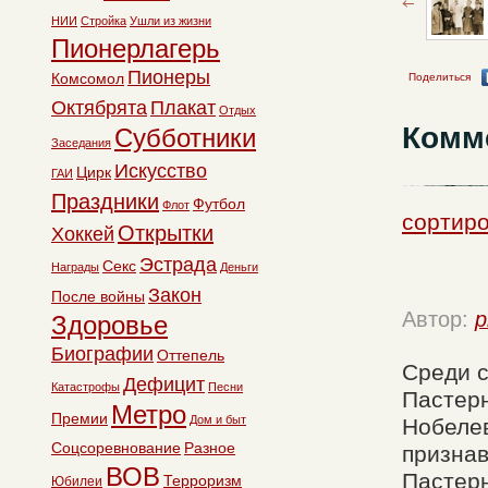
НИИ
Стройка
Ушли из жизни
Пионерлагерь
Пионеры
Комсомол
Поделиться
Октябрята
Плакат
Отдых
Комм
Субботники
Заседания
Искусство
Цирк
ГАИ
Праздники
Футбол
Флот
сортиро
Открытки
Хоккей
Эстрада
Секс
Награды
Деньги
Закон
После войны
Автор:
p
Здоровье
Биографии
Оттепель
Среди с
Дефицит
Катастрофы
Песни
Пастерн
Метро
Премии
Дом и быт
Нобелев
Соцсоревнование
Разное
призна
ВОВ
Пастерн
Терроризм
Юбилеи