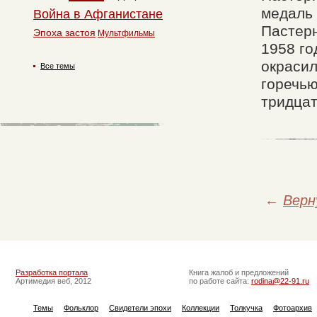
медаль 
Война в Афганистане
Пастерн
Эпоха застоя
Мультфильмы
1958 го
окрасил
Все темы
горечью
тридцат
←
Верн
Разработка портала
Книга жалоб и предложений
Артимедия веб, 2012
по работе сайта:
rodina@22-91.ru
Темы
Фольклор
Свидетели эпохи
Коллекции
Толкучка
Фотоархив