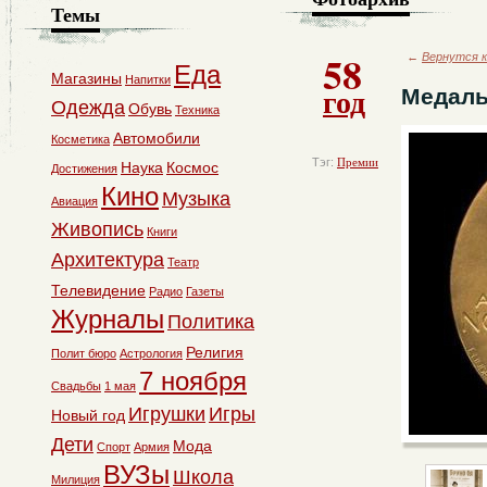
Темы
58
←
Вернутся к
Еда
Магазины
Напитки
год
Медаль
Одежда
Обувь
Техника
Автомобили
Косметика
Тэг:
Премии
Наука
Космос
Достижения
Кино
Музыка
Авиация
Живопись
Книги
Архитектура
Театр
Телевидение
Радио
Газеты
Журналы
Политика
Религия
Полит бюро
Астрология
7 ноября
Свадьбы
1 мая
Игрушки
Игры
Новый год
Дети
Мода
Спорт
Армия
ВУЗы
Школа
Милиция