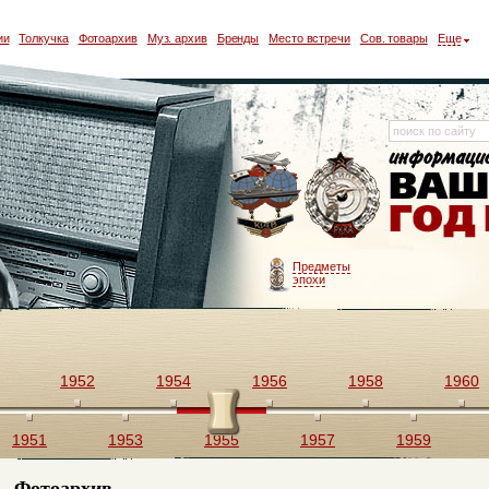
ии
Толкучка
Фотоархив
Муз. архив
Бренды
Место встречи
Сов. товары
Еще
Предметы
эпохи
1952
1954
1956
1958
1960
1951
1953
1955
1957
1959
Фотоархив