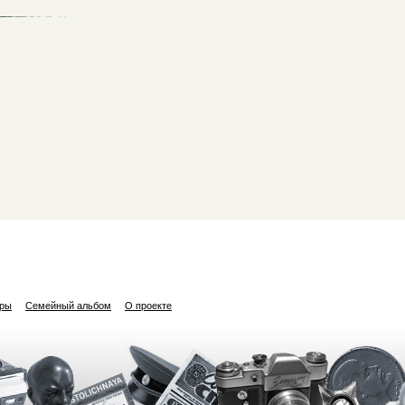
ары
Семейный альбом
О проекте