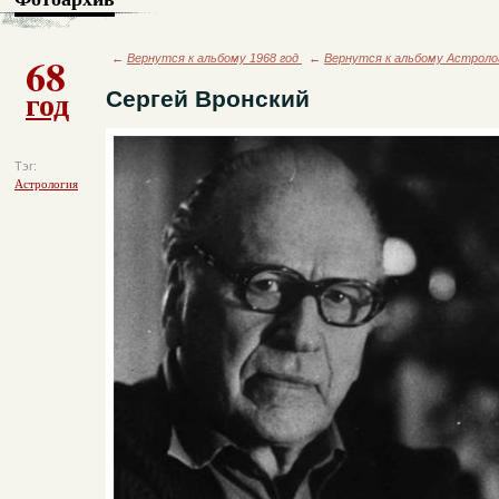
68
←
Вернутся к альбому 1968 год
←
Вернутся к альбому Астроло
год
Сергей Вронский
Тэг:
Астрология