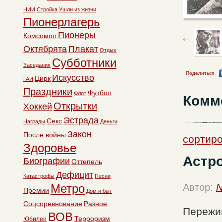
НИИ
Стройка
Ушли из жизни
Пионерлагерь
Пионеры
Комсомол
Октябрята
Плакат
Отдых
Субботники
Заседания
Поделиться
Искусство
Цирк
ГАИ
Праздники
Футбол
Флот
Комм
Открытки
Хоккей
Эстрада
Секс
Награды
Деньги
Закон
После войны
сортиро
Здоровье
Астро
Биографии
Оттепель
Дефицит
Катастрофы
Песни
Метро
Автор:
N
Премии
Дом и быт
Соцсоревнование
Разное
Пережив
ВОВ
Терроризм
Юбилеи