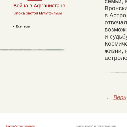
семьи, 
Война в Афганистане
Вронски
Эпоха застоя
Мультфильмы
в Астро
отвечал
Все темы
возможн
и судьб
Космиче
жизни, 
астроло
←
Верн
Разработка портала
Книга жалоб и предложений