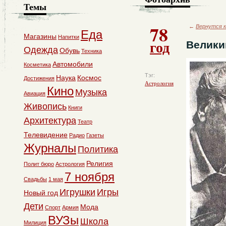
Темы
78
←
Вернутся к
Еда
Магазины
Напитки
год
Велики
Одежда
Обувь
Техника
Автомобили
Косметика
Тэг:
Наука
Космос
Достижения
Астрология
Кино
Музыка
Авиация
Живопись
Книги
Архитектура
Театр
Телевидение
Радио
Газеты
Журналы
Политика
Религия
Полит бюро
Астрология
7 ноября
Свадьбы
1 мая
Игрушки
Игры
Новый год
Дети
Мода
Спорт
Армия
ВУЗы
Школа
Милиция