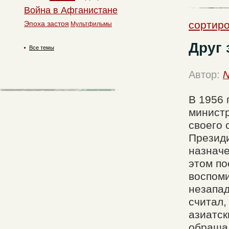
Война в Афганистане
сортир
Эпоха застоя
Мультфильмы
Друг 
Все темы
Автор:
N
В 1956 
министр
своего 
Презид
назначе
этом по
воспом
незапад
считал,
азиатск
обращал