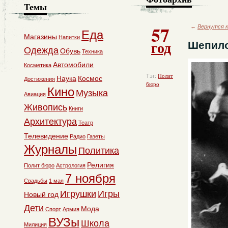
Темы
57
←
Вернутся к
Еда
Магазины
Напитки
год
Шепило
Одежда
Обувь
Техника
Автомобили
Косметика
Тэг:
Полит
Наука
Космос
Достижения
бюро
Кино
Музыка
Авиация
Живопись
Книги
Архитектура
Театр
Телевидение
Радио
Газеты
Журналы
Политика
Религия
Полит бюро
Астрология
7 ноября
Свадьбы
1 мая
Игрушки
Игры
Новый год
Дети
Мода
Спорт
Армия
ВУЗы
Школа
Милиция