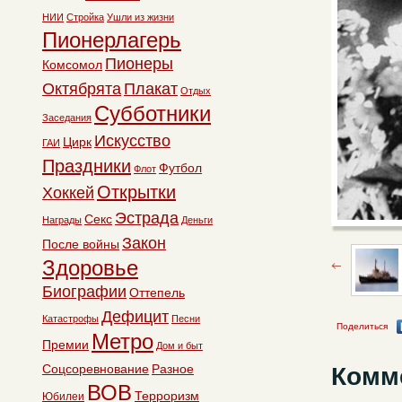
НИИ
Стройка
Ушли из жизни
Пионерлагерь
Пионеры
Комсомол
Октябрята
Плакат
Отдых
Субботники
Заседания
Искусство
Цирк
ГАИ
Праздники
Футбол
Флот
Открытки
Хоккей
Эстрада
Секс
Награды
Деньги
Закон
После войны
Здоровье
Биографии
Оттепель
Дефицит
Катастрофы
Песни
Поделиться
Метро
Премии
Дом и быт
Комм
Соцсоревнование
Разное
ВОВ
Терроризм
Юбилеи