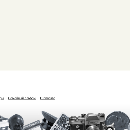
ары
Семейный альбом
О проекте