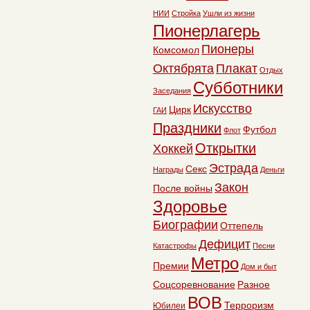
НИИ
Стройка
Ушли из жизни
Пионерлагерь
Пионеры
Комсомол
Октябрята
Плакат
Отдых
Субботники
Заседания
Искусство
Цирк
ГАИ
Праздники
Футбол
Флот
Открытки
Хоккей
Эстрада
Секс
Награды
Деньги
Закон
После войны
Здоровье
Биографии
Оттепель
Дефицит
Катастрофы
Песни
Метро
Премии
Дом и быт
Соцсоревнование
Разное
ВОВ
Терроризм
Юбилеи