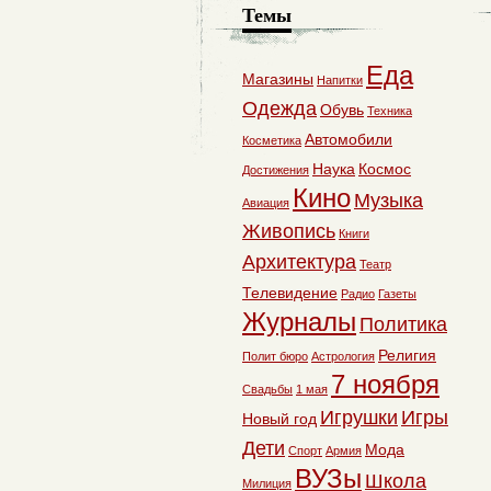
Темы
Еда
Магазины
Напитки
Одежда
Обувь
Техника
Автомобили
Косметика
Наука
Космос
Достижения
Кино
Музыка
Авиация
Живопись
Книги
Архитектура
Театр
Телевидение
Радио
Газеты
Журналы
Политика
Религия
Полит бюро
Астрология
7 ноября
Свадьбы
1 мая
Игрушки
Игры
Новый год
Дети
Мода
Спорт
Армия
ВУЗы
Школа
Милиция