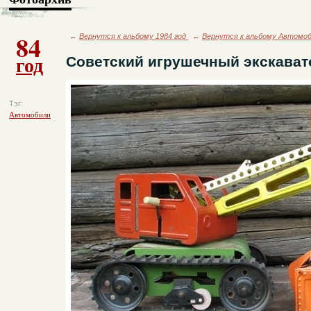
84
←
Вернутся к альбому 1984 год
←
Вернутся к альбому Автомо
год
Советский игрушечный экскават
Тэг:
Автомобили