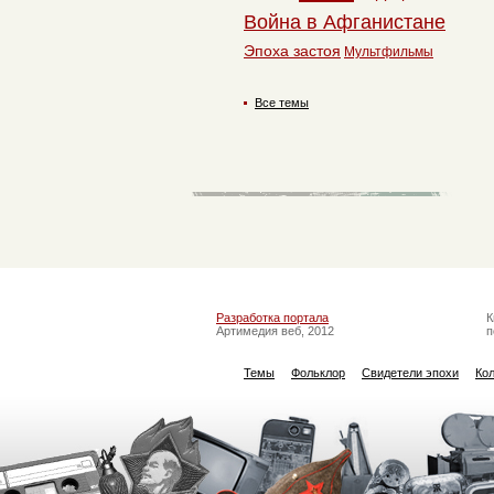
Война в Афганистане
Эпоха застоя
Мультфильмы
Все темы
Разработка портала
К
Артимедия веб, 2012
п
Темы
Фольклор
Свидетели эпохи
Ко