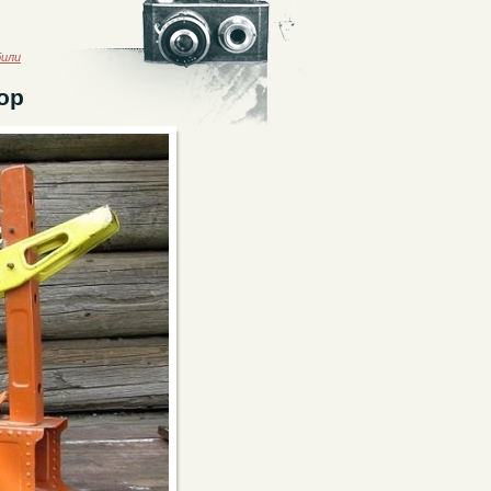
били
ор