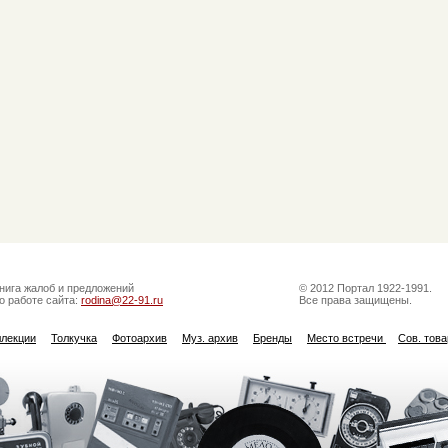
нига жалоб и предложений
© 2012 Портал 1922-1991.
о работе сайта:
rodina@22-91.ru
Все права защищены.
ллекции
Толкучка
Фотоархив
Муз. архив
Бренды
Место встречи
Сов. тов