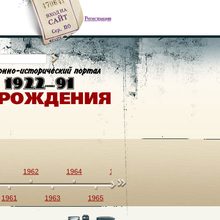
Регистрация
1962
1964
1966
1968
1970
1961
1963
1965
1967
1969