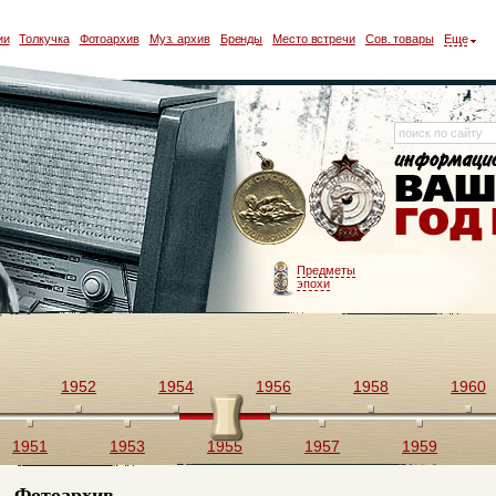
ии
Толкучка
Фотоархив
Муз. архив
Бренды
Место встречи
Сов. товары
Еще
Предметы
эпохи
1952
1954
1956
1958
1960
1951
1953
1955
1957
1959
Фотоархив