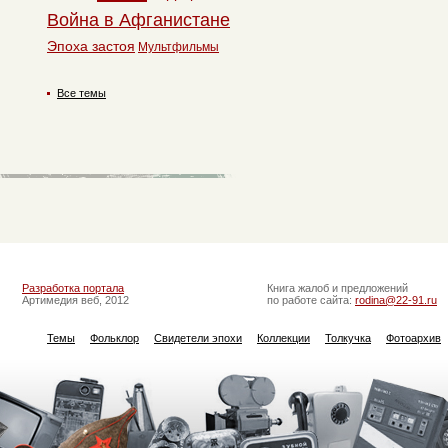
Война в Афганистане
Эпоха застоя
Мультфильмы
Все темы
Разработка портала
Книга жалоб и предложений
Артимедия веб, 2012
по работе сайта:
rodina@22-91.ru
Темы
Фольклор
Свидетели эпохи
Коллекции
Толкучка
Фотоархив