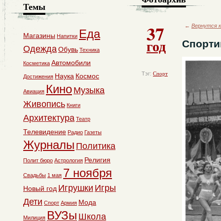
Темы
37
←
Вернутся к
Еда
Магазины
Напитки
год
Спорти
Одежда
Обувь
Техника
Автомобили
Косметика
Тэг:
Спорт
Наука
Космос
Достижения
Кино
Музыка
Авиация
Живопись
Книги
Архитектура
Театр
Телевидение
Радио
Газеты
Журналы
Политика
Религия
Полит бюро
Астрология
7 ноября
Свадьбы
1 мая
Игрушки
Игры
Новый год
Дети
Мода
Спорт
Армия
ВУЗы
Школа
Милиция