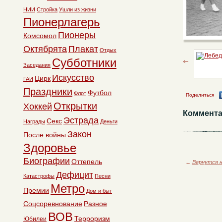
НИИ
Стройка
Ушли из жизни
Пионерлагерь
Пионеры
Комсомол
Октябрята
Плакат
Отдых
Субботники
Заседания
Искусство
Цирк
ГАИ
Праздники
Футбол
Флот
Поделиться
Открытки
Хоккей
Коммента
Эстрада
Секс
Награды
Деньги
Закон
После войны
Здоровье
Биографии
Оттепель
←
Вернутся н
Дефицит
Катастрофы
Песни
Метро
Премии
Дом и быт
Соцсоревнование
Разное
ВОВ
Терроризм
Юбилеи