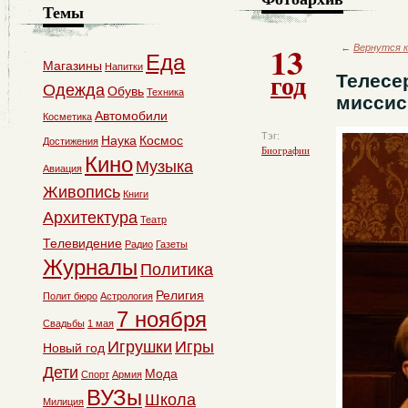
Темы
13
←
Вернутся к
Еда
Магазины
Напитки
год
Телесе
Одежда
Обувь
Техника
миссис
Автомобили
Косметика
Тэг:
Наука
Космос
Достижения
Биографии
Кино
Музыка
Авиация
Живопись
Книги
Архитектура
Театр
Телевидение
Радио
Газеты
Журналы
Политика
Религия
Полит бюро
Астрология
7 ноября
Свадьбы
1 мая
Игрушки
Игры
Новый год
Дети
Мода
Спорт
Армия
ВУЗы
Школа
Милиция