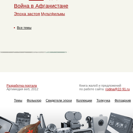
Война в Афганистане
Эпоха застоя
Мультфильмы
Все темы
Разработка портала
Книга жалоб и предложений
Артимедия веб, 2012
по работе сайта:
rodina@22-91.ru
Темы
Фольклор
Свидетели эпохи
Коллекции
Толкучка
Фотоархив