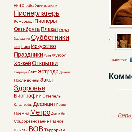
НИИ
Стройка
Ушли из жизни
Пионерлагерь
Пионеры
Комсомол
Октябрята
Плакат
Отдых
Субботники
Заседания
Искусство
Цирк
ГАИ
Праздники
Футбол
Флот
Поделиться
Открытки
Хоккей
Эстрада
Секс
Награды
Деньги
Комм
Закон
После войны
Здоровье
Биографии
Оттепель
Дефицит
Катастрофы
Песни
Метро
Премии
Дом и быт
←
Верн
Соцсоревнование
Разное
ВОВ
Терроризм
Юбилеи