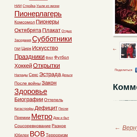
НИИ
Стройка
Ушли из жизни
Пионерлагерь
Пионеры
Комсомол
Октябрята
Плакат
Отдых
Субботники
Заседания
Искусство
Цирк
ГАИ
Праздники
Футбол
Флот
Открытки
Хоккей
Поделиться
Эстрада
Секс
Награды
Деньги
Закон
После войны
Комм
Здоровье
Биографии
Оттепель
Дефицит
Катастрофы
Песни
Метро
Премии
Дом и быт
Соцсоревнование
Разное
←
Верн
ВОВ
Терроризм
Юбилеи