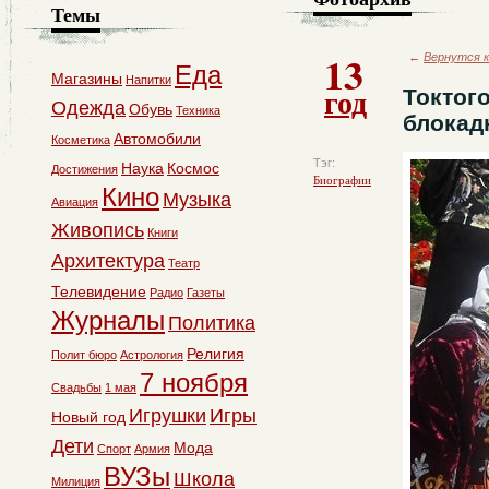
Темы
13
←
Вернутся к
Еда
Магазины
Напитки
год
Токтог
Одежда
Обувь
Техника
блокад
Автомобили
Косметика
Тэг:
Наука
Космос
Достижения
Биографии
Кино
Музыка
Авиация
Живопись
Книги
Архитектура
Театр
Телевидение
Радио
Газеты
Журналы
Политика
Религия
Полит бюро
Астрология
7 ноября
Свадьбы
1 мая
Игрушки
Игры
Новый год
Дети
Мода
Спорт
Армия
ВУЗы
Школа
Милиция