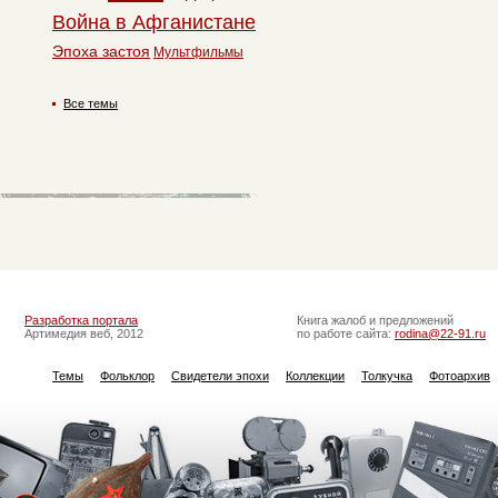
Война в Афганистане
Эпоха застоя
Мультфильмы
Все темы
Разработка портала
Книга жалоб и предложений
Артимедия веб, 2012
по работе сайта:
rodina@22-91.ru
Темы
Фольклор
Свидетели эпохи
Коллекции
Толкучка
Фотоархив