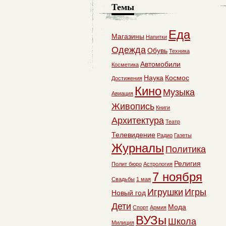
Темы
Еда
Магазины
Напитки
Одежда
Обувь
Техника
Автомобили
Косметика
Наука
Космос
Достижения
Кино
Музыка
Авиация
Живопись
Книги
Архитектура
Театр
Телевидение
Радио
Газеты
Журналы
Политика
Религия
Полит бюро
Астрология
7 ноября
Свадьбы
1 мая
Игрушки
Игры
Новый год
Дети
Мода
Спорт
Армия
ВУЗы
Школа
Милиция