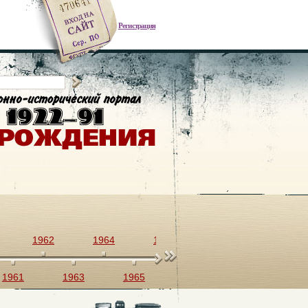
Регистрация
1962
1964
1966
1968
1970
1961
1963
1965
1967
1969