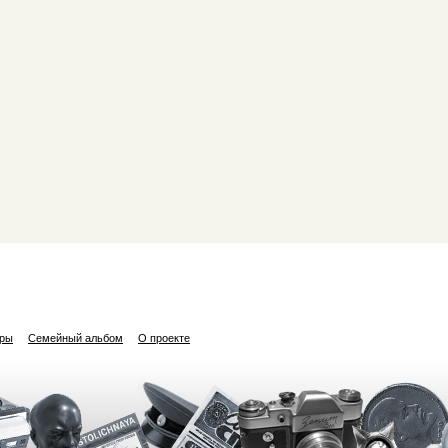
ары
Семейный альбом
О проекте