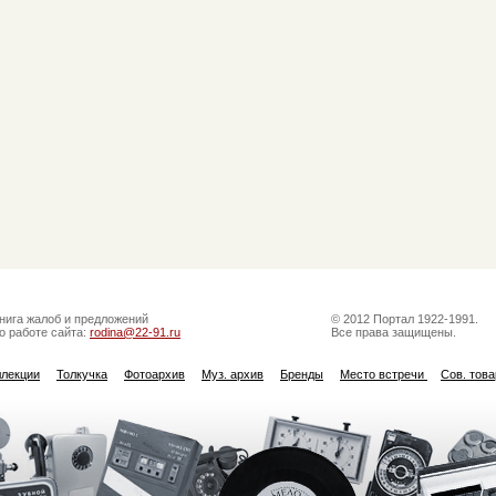
нига жалоб и предложений
© 2012 Портал 1922-1991.
о работе сайта:
rodina@22-91.ru
Все права защищены.
ллекции
Толкучка
Фотоархив
Муз. архив
Бренды
Место встречи
Сов. тов