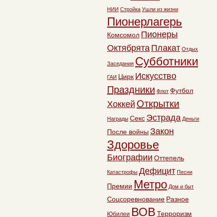
НИИ
Стройка
Ушли из жизни
Пионерлагерь
Пионеры
Комсомол
Октябрята
Плакат
Отдых
Субботники
Заседания
Искусство
Цирк
ГАИ
Праздники
Футбол
Флот
Открытки
Хоккей
Эстрада
Секс
Награды
Деньги
Закон
После войны
Здоровье
Биографии
Оттепель
Дефицит
Катастрофы
Песни
Метро
Премии
Дом и быт
Соцсоревнование
Разное
ВОВ
Терроризм
Юбилеи