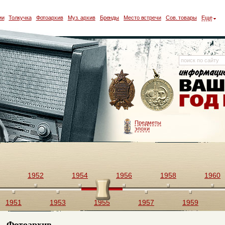
ии
Толкучка
Фотоархив
Муз. архив
Бренды
Место встречи
Сов. товары
Еще
Предметы
эпохи
1952
1954
1956
1958
1960
1951
1953
1955
1957
1959
Фотоархив