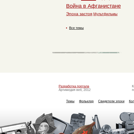
Война в Афганистане
Эпоха застоя
Мультфильмы
Все темы
Разработка портала
К
Артимедия веб, 2012
п
Темы
Фольклор
Свидетели эпохи
Ко