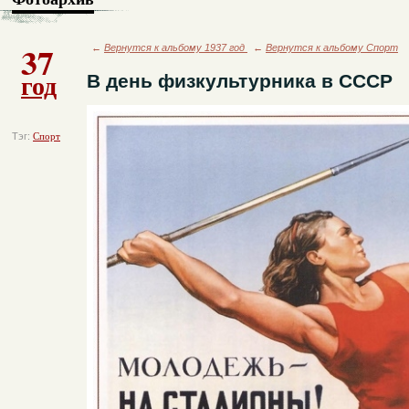
37
←
Вернутся к альбому 1937 год
←
Вернутся к альбому Спорт
год
В день физкультурника в СССР
Тэг:
Спорт