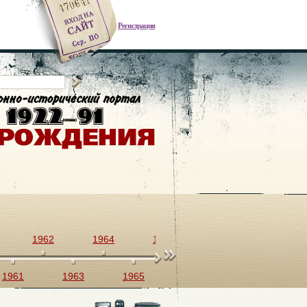
Регистрация
1962
1964
1966
1968
1970
1961
1963
1965
1967
1969