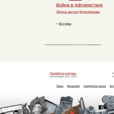
Война в Афганистане
Эпоха застоя
Мультфильмы
Все темы
Разработка портала
К
Артимедия веб, 2012
п
Темы
Фольклор
Свидетели эпохи
Ко