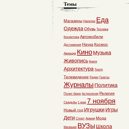
Темы
Еда
Магазины
Напитки
Одежда
Обувь
Техника
Автомобили
Косметика
Наука
Космос
Достижения
Кино
Музыка
Авиация
Живопись
Книги
Архитектура
Театр
Телевидение
Радио
Газеты
Журналы
Политика
Религия
Полит бюро
Астрология
7 ноября
Свадьбы
1 мая
Игрушки
Игры
Новый год
Дети
Мода
Спорт
Армия
ВУЗы
Школа
Милиция