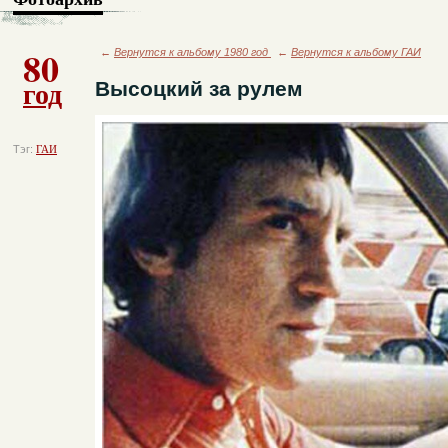
80
←
Вернутся к альбому 1980 год
←
Вернутся к альбому ГАИ
год
Высоцкий за рулем
Тэг:
ГАИ