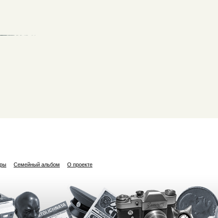
ары
Семейный альбом
О проекте