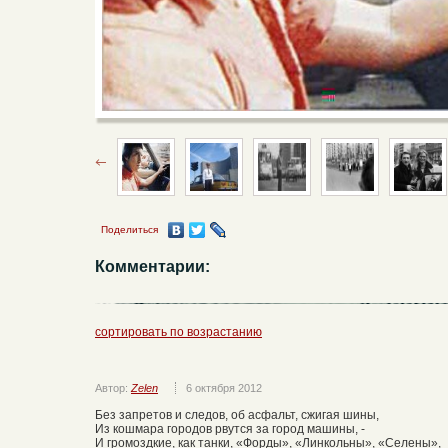
Поделиться
Комментарии:
сортировать по возрастанию
Автор:
Zelen
6 октября 2012
Без запретов и следов, об асфальт, сжигая шины,
Из кошмара городов рвутся за город машины, -
И громоздкие, как танки, «Форды», «Линкольны», «Селены»,