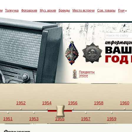
ии
Толкучка
Фотоархив
Муз. архив
Бренды
Место встречи
Сов. товары
Еще
Предметы
эпохи
1952
1954
1956
1958
1960
1951
1953
1955
1957
1959
Фотоархив