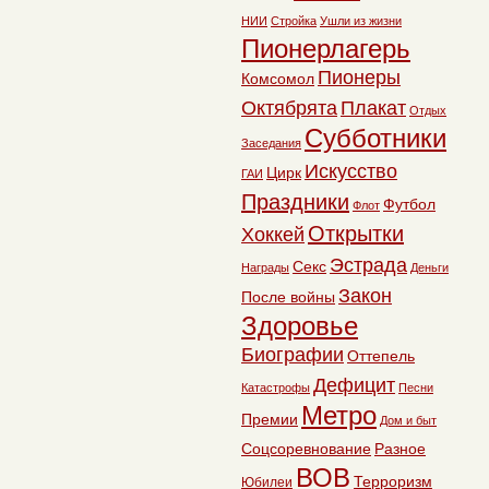
НИИ
Стройка
Ушли из жизни
Пионерлагерь
Пионеры
Комсомол
Октябрята
Плакат
Отдых
Субботники
Заседания
Искусство
Цирк
ГАИ
Праздники
Футбол
Флот
Открытки
Хоккей
Эстрада
Секс
Награды
Деньги
Закон
После войны
Здоровье
Биографии
Оттепель
Дефицит
Катастрофы
Песни
Метро
Премии
Дом и быт
Соцсоревнование
Разное
ВОВ
Терроризм
Юбилеи