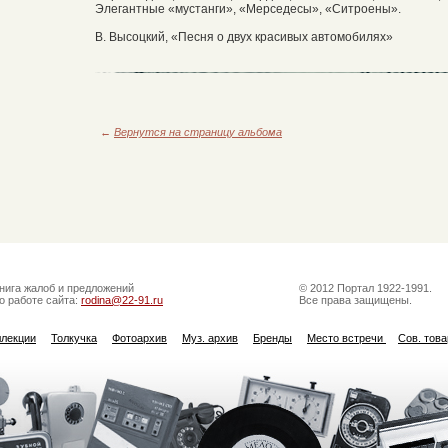
Элегантные «мустанги», «Мерседесы», «Ситроены».
В. Высоцкий, «Песня о двух красивых автомобилях»
←
Вернутся на страницу альбома
нига жалоб и предложений
© 2012 Портал 1922-1991.
о работе сайта:
rodina@22-91.ru
Все права защищены.
ллекции
Толкучка
Фотоархив
Муз. архив
Бренды
Место встречи
Сов. тов