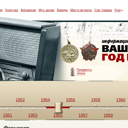
ии
Толкучка
Фотоархив
Муз. архив
Бренды
Место встречи
Сов. товары
Еще
Предметы
эпохи
1952
1954
1956
1958
1960
1951
1953
1955
1957
1959
Фотоархив