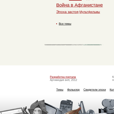
Война в Афганистане
Эпоха застоя
Мультфильмы
Все темы
Разработка портала
К
Артимедия веб, 2012
п
Темы
Фольклор
Свидетели эпохи
Ко