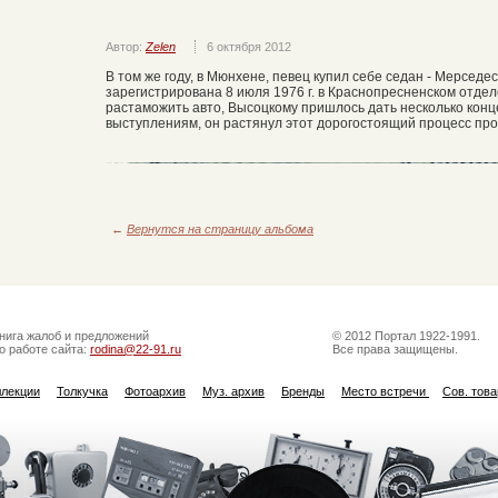
Автор:
Zelen
6 октября 2012
В том же году, в Мюнхене, певец купил себе седан - Мерсед
зарегистрирована 8 июля 1976 г. в Краснопресненском отде
растаможить авто, Высоцкому пришлось дать несколько конц
выступлениям, он растянул этот дорогостоящий процесс пр
←
Вернутся на страницу альбома
нига жалоб и предложений
© 2012 Портал 1922-1991.
о работе сайта:
rodina@22-91.ru
Все права защищены.
ллекции
Толкучка
Фотоархив
Муз. архив
Бренды
Место встречи
Сов. тов