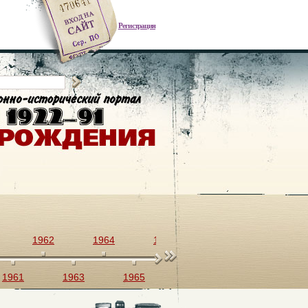
Регистрация
1962
1964
1966
1968
1970
1961
1963
1965
1967
1969