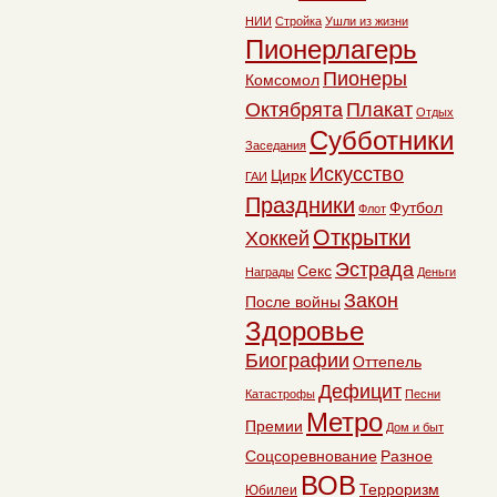
НИИ
Стройка
Ушли из жизни
Пионерлагерь
Пионеры
Комсомол
Октябрята
Плакат
Отдых
Субботники
Заседания
Искусство
Цирк
ГАИ
Праздники
Футбол
Флот
Открытки
Хоккей
Эстрада
Секс
Награды
Деньги
Закон
После войны
Здоровье
Биографии
Оттепель
Дефицит
Катастрофы
Песни
Метро
Премии
Дом и быт
Соцсоревнование
Разное
ВОВ
Терроризм
Юбилеи