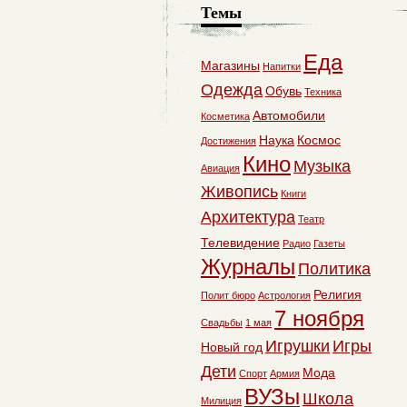
Темы
Еда
Магазины
Напитки
Одежда
Обувь
Техника
Автомобили
Косметика
Наука
Космос
Достижения
Кино
Музыка
Авиация
Живопись
Книги
Архитектура
Театр
Телевидение
Радио
Газеты
Журналы
Политика
Религия
Полит бюро
Астрология
7 ноября
Свадьбы
1 мая
Игрушки
Игры
Новый год
Дети
Мода
Спорт
Армия
ВУЗы
Школа
Милиция