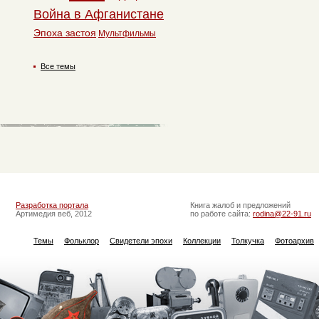
Война в Афганистане
Эпоха застоя
Мультфильмы
Все темы
Разработка портала
Книга жалоб и предложений
Артимедия веб, 2012
по работе сайта:
rodina@22-91.ru
Темы
Фольклор
Свидетели эпохи
Коллекции
Толкучка
Фотоархив