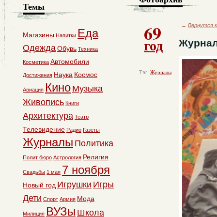
Темы
69
←
Вернутся к
Еда
Магазины
Напитки
год
Журнал
Одежда
Обувь
Техника
Автомобили
Косметика
Тэг:
Журналы
Наука
Космос
Достижения
Кино
Музыка
Авиация
Живопись
Книги
Архитектура
Театр
Телевидение
Радио
Газеты
Журналы
Политика
Религия
Полит бюро
Астрология
7 ноября
Свадьбы
1 мая
Игрушки
Игры
Новый год
Дети
Мода
Спорт
Армия
ВУЗы
Школа
Милиция