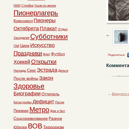
НИИ
Стройка
Ушли из жизни
Пионерлагерь
Пионеры
Комсомол
Октябрята
Плакат
Отдых
Субботники
Заседания
Искусство
Цирк
ГАИ
Праздники
Футбол
Флот
Поделиться
Открытки
Хоккей
Коммента
Эстрада
Секс
Награды
Деньги
Закон
После войны
Здоровье
Биографии
Оттепель
←
Вернутся н
Дефицит
Катастрофы
Песни
Метро
Премии
Дом и быт
Соцсоревнование
Разное
ВОВ
Терроризм
Юбилеи