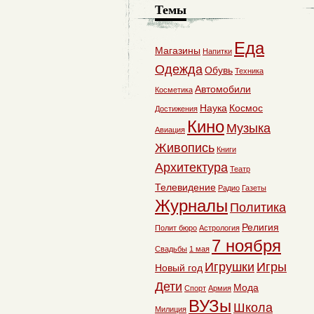
Темы
Еда
Магазины
Напитки
Одежда
Обувь
Техника
Автомобили
Косметика
Наука
Космос
Достижения
Кино
Музыка
Авиация
Живопись
Книги
Архитектура
Театр
Телевидение
Радио
Газеты
Журналы
Политика
Религия
Полит бюро
Астрология
7 ноября
Свадьбы
1 мая
Игрушки
Игры
Новый год
Дети
Мода
Спорт
Армия
ВУЗы
Школа
Милиция