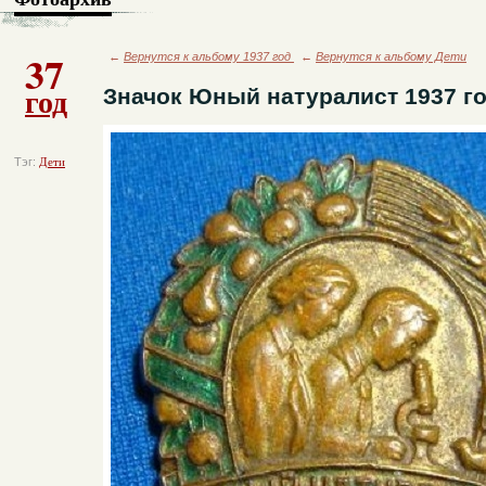
37
←
Вернутся к альбому 1937 год
←
Вернутся к альбому Дети
год
Значок Юный натуралист 1937 г
Тэг:
Дети