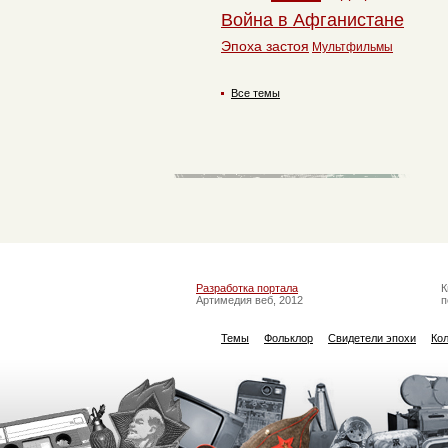
Война в Афганистане
Эпоха застоя
Мультфильмы
Все темы
Разработка портала
К
Артимедия веб, 2012
п
Темы
Фольклор
Свидетели эпохи
Ко