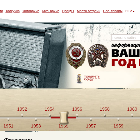
ии
Толкучка
Фотоархив
Муз. архив
Бренды
Место встречи
Сов. товары
Еще
Предметы
эпохи
1952
1954
1956
1958
1960
1951
1953
1955
1957
1959
Фотоархив