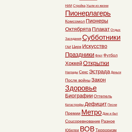
НИИ
Стройка
Ушли из жизни
Пионерлагерь
Пионеры
Комсомол
Октябрята
Плакат
Отдых
Субботники
Заседания
Искусство
Цирк
ГАИ
Праздники
Футбол
Флот
Открытки
Хоккей
Эстрада
Секс
Награды
Деньги
Закон
После войны
Здоровье
Биографии
Оттепель
Дефицит
Катастрофы
Песни
Метро
Премии
Дом и быт
Соцсоревнование
Разное
ВОВ
Терроризм
Юбилеи