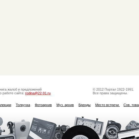
нига жалоб и предложений
© 2012 Портал 1922-1991.
о работе сайта:
rodina@22-91.ru
Все права защищены.
ллекции
Толкучка
Фотоархив
Муз. архив
Бренды
Место встречи
Сов. тов