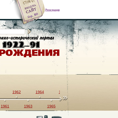
Регистрация
1962
1964
1966
1968
1970
1961
1963
1965
1967
1969