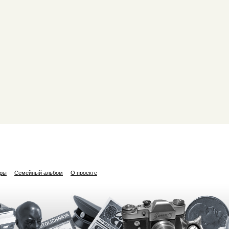
ары
Семейный альбом
О проекте