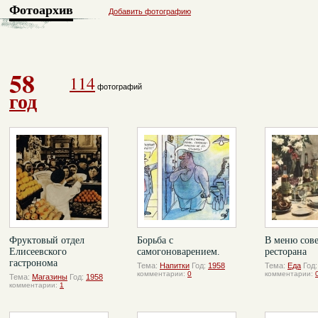
Фотоархив
Добавить фотографию
58
114
фотографий
год
Фруктовый отдел
Борьба с
В меню сове
Елисеевского
самогоноварением.
ресторана
гастронома
Тема:
Напитки
Год:
1958
Тема:
Еда
Год
комментарии:
0
комментарии:
Тема:
Магазины
Год:
1958
комментарии:
1