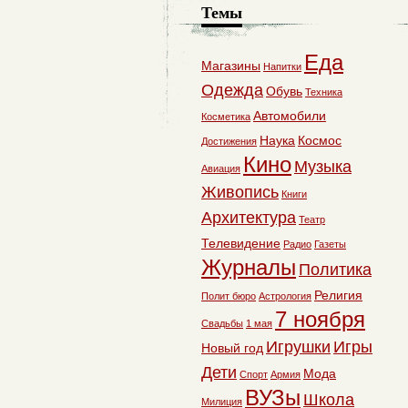
Темы
Еда
Магазины
Напитки
Одежда
Обувь
Техника
Автомобили
Косметика
Наука
Космос
Достижения
Кино
Музыка
Авиация
Живопись
Книги
Архитектура
Театр
Телевидение
Радио
Газеты
Журналы
Политика
Религия
Полит бюро
Астрология
7 ноября
Свадьбы
1 мая
Игрушки
Игры
Новый год
Дети
Мода
Спорт
Армия
ВУЗы
Школа
Милиция