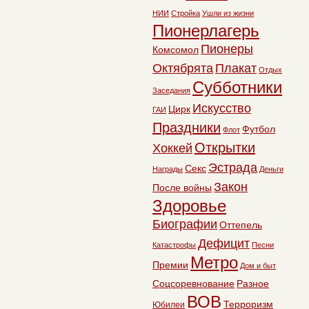
НИИ
Стройка
Ушли из жизни
Пионерлагерь
Пионеры
Комсомол
Октябрята
Плакат
Отдых
Субботники
Заседания
Искусство
Цирк
ГАИ
Праздники
Футбол
Флот
Открытки
Хоккей
Эстрада
Секс
Награды
Деньги
Закон
После войны
Здоровье
Биографии
Оттепель
Дефицит
Катастрофы
Песни
Метро
Премии
Дом и быт
Соцсоревнование
Разное
ВОВ
Терроризм
Юбилеи