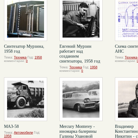
Синтезатор Мурзина,
Евгений Мурзин
Схема синте
1958 год
работает над
АНС
созданием
Тема:
Техника
Год:
1958
Тема:
Техника
синтезатора, 1958 год
комментарии:
0
комментарии:
Тема:
Техника
Год:
1958
комментарии:
0
МАЗ-58
Mercury Monterey -
Владимир
иномарка балерины
Константин
Тема:
Автомобили
Год:
1958
Галины Улановой
Никитин - с