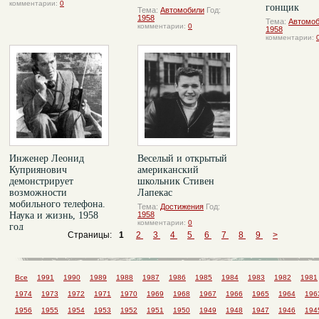
комментарии:
0
гонщик
Тема:
Автомобили
Год:
1958
Тема:
Автомо
комментарии:
0
1958
комментарии:
Инженер Леонид
Веселый и открытый
Куприянович
американский
демонстрирует
школьник Стивен
возможности
Лапекас
мобильного телефона.
Тема:
Достижения
Год:
Наука и жизнь, 1958
1958
комментарии:
0
год
Страницы:
1
2
3
4
5
6
7
8
9
>
Тема:
Достижения
Год:
1958
комментарии:
0
Все
1991
1990
1989
1988
1987
1986
1985
1984
1983
1982
1981
1974
1973
1972
1971
1970
1969
1968
1967
1966
1965
1964
196
1956
1955
1954
1953
1952
1951
1950
1949
1948
1947
1946
194