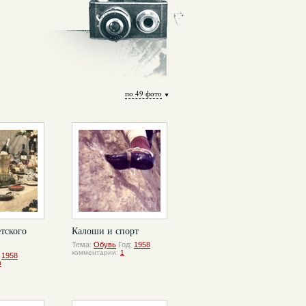
по 49 фото
тского
Калоши и спорт
Тема:
Обувь
Год:
1958
комментарии:
1
:
1958
0