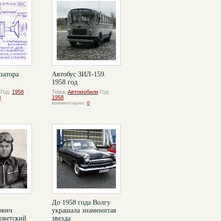
затора
Автобус ЗИЛ-159.
1958 год
Год:
1958
Тема:
Автомобили
Год:
1958
0
комментарии:
0
До 1958 года Волгу
ович
украшала знаменитая
оветский
звезда