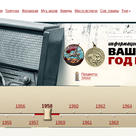
ии
Толкучка
Фотоархив
Муз. архив
Бренды
Место встречи
Сов. товары
Еще
Предметы
эпохи
1956
1958
1960
1962
1964
1955
1957
1959
1961
1963