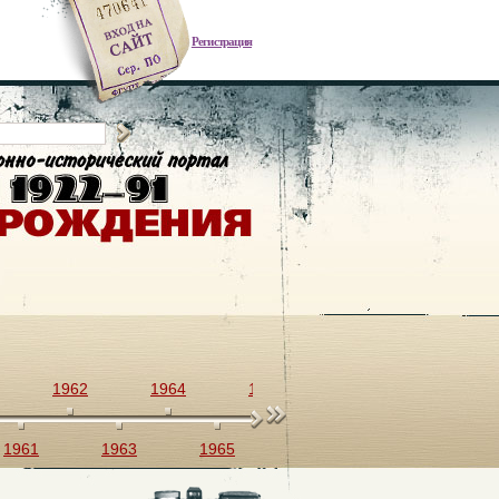
Регистрация
1962
1964
1966
1968
1970
1961
1963
1965
1967
1969