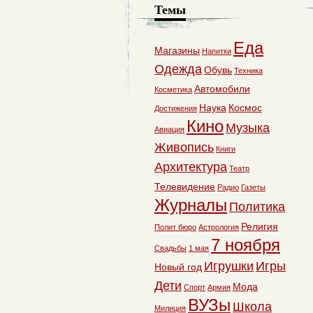
Темы
Еда
Магазины
Напитки
Одежда
Обувь
Техника
Автомобили
Косметика
Наука
Космос
Достижения
Кино
Музыка
Авиация
Живопись
Книги
Архитектура
Театр
Телевидение
Радио
Газеты
Журналы
Политика
Религия
Полит бюро
Астрология
7 ноября
Свадьбы
1 мая
Игрушки
Игры
Новый год
Дети
Мода
Спорт
Армия
ВУЗы
Школа
Милиция