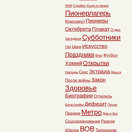
НИИ
Стройка
Ушли из жизни
Пионерлагерь
Пионеры
Комсомол
Октябрята
Плакат
Отдых
Субботники
Заседания
Искусство
Цирк
ГАИ
Праздники
Футбол
Флот
Открытки
Хоккей
Эстрада
Секс
Награды
Деньги
Закон
После войны
Здоровье
Биографии
Оттепель
Дефицит
Катастрофы
Песни
Метро
Премии
Дом и быт
Соцсоревнование
Разное
ВОВ
Терроризм
Юбилеи