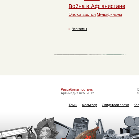
Война в Афганистане
Эпоха застоя
Мультфильмы
Все темы
Разработка портала
К
Артимедия веб, 2012
п
Темы
Фольклор
Свидетели эпохи
Ко