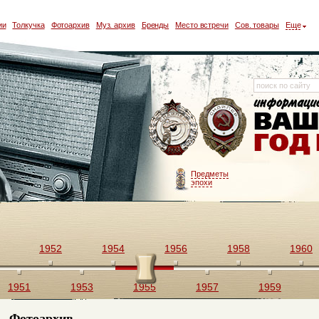
ии
Толкучка
Фотоархив
Муз. архив
Бренды
Место встречи
Сов. товары
Еще
Предметы
эпохи
1952
1954
1956
1958
1960
1951
1953
1955
1957
1959
Фотоархив