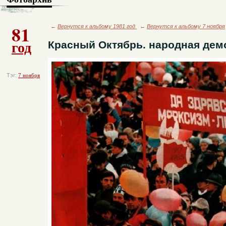
81
←
Вернутся к альбому 1981 год
←
Вернутся к альбому 7 ноября
год
Красный Октябрь. народная демо
Тэг:
7 ноября