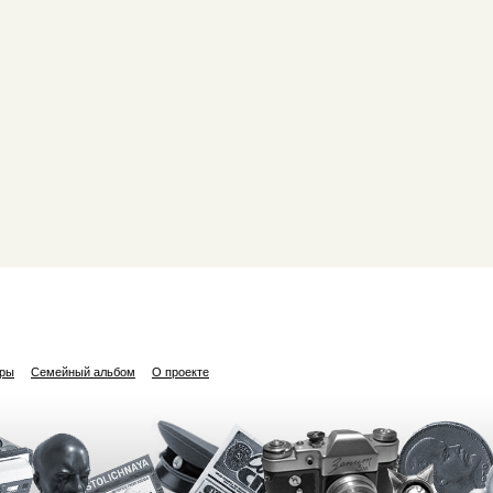
ары
Семейный альбом
О проекте