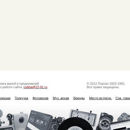
нига жалоб и предложений
© 2012 Портал 1922-1991.
о работе сайта:
rodina@22-91.ru
Все права защищены.
ллекции
Толкучка
Фотоархив
Муз. архив
Бренды
Место встречи
Сов. тов