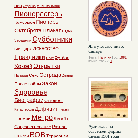
НИИ
Стройка
Ушли из жизни
Пионерлагерь
Пионеры
Комсомол
Октябрята
Плакат
Отдых
Субботники
Заседания
Жигулевское пиво.
Искусство
Цирк
ГАИ
Самара
Праздники
Футбол
Тема:
Напитки
Год:
1981
Флот
комментарии:
1
Открытки
Хоккей
Эстрада
Секс
Награды
Деньги
Закон
После войны
Здоровье
Биографии
Оттепель
Дефицит
Катастрофы
Песни
Метро
Премии
Дом и быт
Соцсоревнование
Разное
Аудиокассета
советской фирмы
ВОВ
Терроризм
Юбилеи
Свема 1981 года