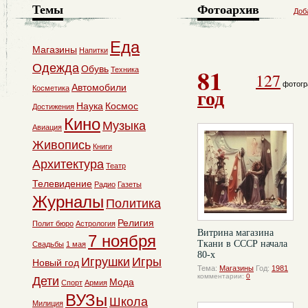
Темы
Фотоархив
Доб
Еда
Магазины
Напитки
Одежда
81
Обувь
Техника
127
фотогр
Автомобили
Косметика
год
Наука
Космос
Достижения
Кино
Музыка
Авиация
Живопись
Книги
Архитектура
Театр
Телевидение
Радио
Газеты
Журналы
Политика
Религия
Полит бюро
Астрология
Витрина магазина
7 ноября
Ткани в СССР начала
Свадьбы
1 мая
80-х
Игрушки
Игры
Новый год
Тема:
Магазины
Год:
1981
комментарии:
0
Дети
Мода
Спорт
Армия
ВУЗы
Школа
Милиция