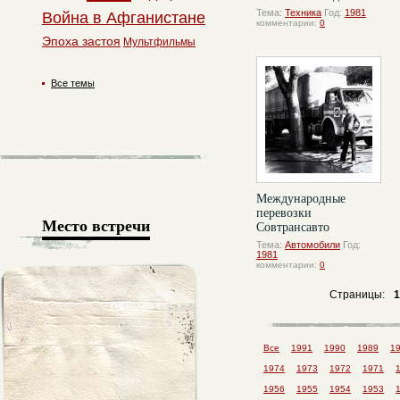
Тема:
Техника
Год:
1981
Война в Афганистане
комментарии:
0
Эпоха застоя
Мультфильмы
Все темы
Международные
перевозки
Место встречи
Совтрансавто
Тема:
Автомобили
Год:
1981
комментарии:
0
Страницы:
1
Все
1991
1990
1989
1
1974
1973
1972
1971
1956
1955
1954
1953