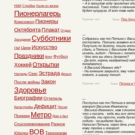
– А в прошлом году прилетал од
НИИ
Стройка
Ушли из жизни
лысенький. Тоже ходил и пальчик
будет кукуруза. И вот там надо
Пионерлагерь
Оценка: нет
Про Хру
Тема:
Пионеры
Комсомол
Октябрята
Плакат
Отдых
—
Субботники
Собрались как-то Петька с Вас
Заседания
поступать. Поехали экзамен вс
Получили по билету, пошли гото
Искусство
Цирк
ГАИ
сдали, а Петьки с Василием Ив
искать, видит - Петька с лопато
Праздники
Футбол
Флот
- Что это вы здесь делаете?
- Да вот, корень квадратный над
Открытки
Хоккей
попадаются...
- А Василий Иваныч где?
- На конюшне закрылся, ему член
Эстрада
Секс
Награды
Деньги
плачет, а шашку точит.
Закон
После войны
Оценка: нет
Петька и 
Тема:
Здоровье
Биографии
Оттепель
—
Поступил как-то Петька в вечер
Дефицит
говорит Василию Ивановичу:
Катастрофы
Песни
- Василий Иванович, нам сочинени
Метро
что и писать - ведь мы все лето
Премии
Дом и быт
- Ерунда, ты просто, когда бухал
ходили - на рыбалке были...
Соцсоревнование
Разное
Написал Петька, через день учи
кому тройка и говорит:
ВОВ
- А вот очень странное сочинени
Терроризм
Юбилеи