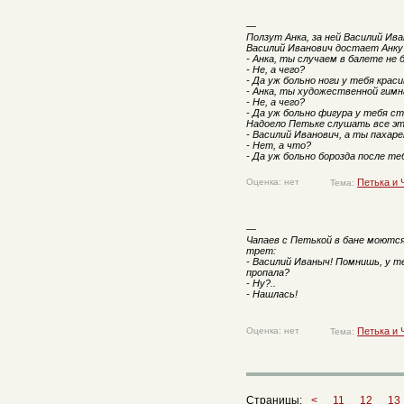
—
Ползут Анка, за ней Василий Ива
Василий Иванович достает Анку
- Анка, ты случаем в балете не 
- Не, а чего?
- Да уж больно ноги у тебя краси
- Анка, ты художественной гимн
- Не, а чего?
- Да уж больно фигура у тебя ст
Надоело Петьке слушать все эт
- Василий Иванович, а ты пахаре
- Нет, а что?
- Да уж больно борозда после теб
Оценка: нет
Петька и 
Тема:
—
Чапаев с Петькой в бане моются
трет:
- Василий Иваныч! Помнишь, у т
пропала?
- Ну?..
- Нашлась!
Оценка: нет
Петька и 
Тема:
Страницы:
<
11
12
13