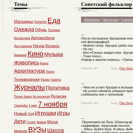
Темы
Советский фольклор
Еда
Анекдоты
/
Частушки
/
Садист
Магазины
Напитки
Одежда
Обувь
Техника
—
Автомобили
Косметика
После посещения Хрущевым сви
под фотографией.
Наука
Космос
- Может «тов. Хрущев среди сви
Достижения
- Не то.
Кино
- Или «Свиньи вокруг тов. Хруще
Музыка
Авиация
- Тоже плохо...
Утром в газете подпись: «Трети
Живопись
Книги
Оценка: нет
Про Хру
Тема:
Архитектура
Театр
Телевидение
Радио
Газеты
—
Журналы
Политика
- Чего не успел Хрущев в жили
- Не успел сделать уборную про
соединить пол с потолком.
Религия
Полит бюро
Астрология
7 ноября
Оценка: нет
Про Хру
Тема:
Свадьбы
1 мая
Игрушки
Игры
Новый год
—
Дети
Мода
Спорт
Армия
Прилетает на Луну Эйзенхауэр.
скафандрах, пальчиком тычет:
ВУЗы
Школа
– Здесь будет база. И здесь буд
Милиция
Вдруг к нему подбегает лунатик