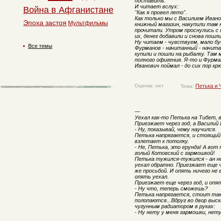
поставить.
И читает вслух:
Война в Афганистане
"Как я провел лето".
Как только мы с Василием Ивано
Эпоха застоя
Мультфильмы
книжный магазин, накупили там к
прочитали. Утром проснулись с 
их, денег добавили и снова пошл
Ну читаем - чувствуем, мало бу
Все темы
Фурманов - начитанный - начита
купили и пошли на рыбалку. Там 
полного офигения. Я-то и Фурма
Иванович поймал - до сих пор кр
Оценка: нет
Петька и 
Тема:
—
Уехал как-то Петька на Тибет,
Приезжает через год, а Василий
- Ну, показывай, чему научился.
Петька напрягается, и стоящий
взлетает к потолку.
- Не, Петька, это ерунда! А вот
голый Котовский с гармошкой!
Петька тужился-тужился - ан не
уехал обратно. Приезжает еще че
же просьбой. И опять ничего не
опять уехал.
Приезжает еще через год, и опя
- Ну что, теперь сможешь?
Петька напрягается, стоит так
полопаются...Вдруг во двор выс
чугунным радиатором в руках:
- Ну нету у меня гармошки, нету