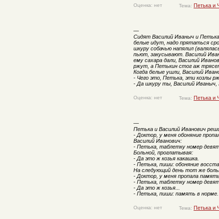
Оценка: нет
Петька и 
Тема:
—
Сидят Василий Иваныч и Петька
белые идут, надо прятаться сроч
шкуру собачью напялил (валялас
пьют, закусывают. Василий Иван
ему сахара дали, Василий Иванов
ржут, а Петькин стог аж трясе
Когда белые ушли, Василий Иван
- Чего это, Петька, эти козлы р
- Да шкуру ты, Василий Иваныч, 
Оценка: нет
Петька и 
Тема:
—
Петька и Василий Иванович реши
- Доктор, у меня обоняние пропа
Василий Иванович:
- Петька, таблетку номер девят
Больной, проглатывая:
- Да это ж козья какашка.
- Петька, пиши: обоняние восст
На следующий день тот же боль
- Доктор, у меня пропала память
- Петька, таблетку номер девят
- Да это ж козья...
- Петька, пиши: память в норме.
Оценка: нет
Петька и 
Тема: