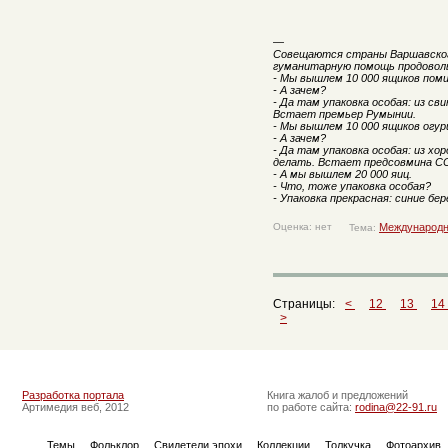
—
Совещаются страны Варшавского
гуманитарную помощь продовол
- Мы вышлем 10 000 ящиков поми
- А зачем?
- Да там упаковка особая: из сви
Встает премьер Румынии.
- Мы вышлем 10 000 ящиков огур
- А зачем?
- Да там упаковка особая: из х
делать. Встает предсовмина С
- А мы вышлем 20 000 яиц.
- Что, тоже упаковка особая?
- Упаковка прекрасная: синие бер
Оценка: нет
Международн
Тема:
Страницы:
<
12
13
14
>
Разработка портала
Книга жалоб и предложений
Артимедия веб, 2012
по работе сайта:
rodina@22-91.ru
Темы
Фольклор
Свидетели эпохи
Коллекции
Толкучка
Фотоархив