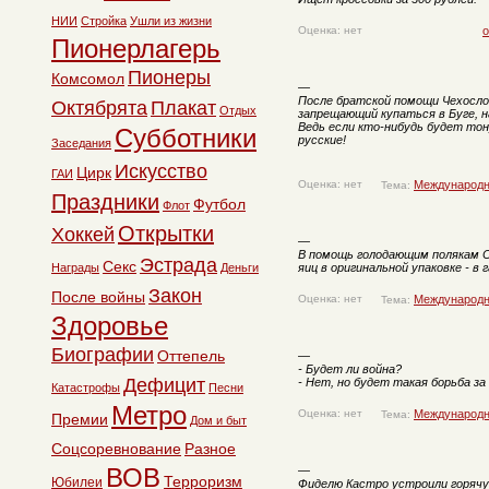
НИИ
Стройка
Ушли из жизни
Оценка: нет
о
Пионерлагерь
Пионеры
Комсомол
—
После братской помощи Чехослов
Октябрята
Плакат
Отдых
запрещающий купаться в Буге, н
Ведь если кто-нибудь будет то
Субботники
русские!
Заседания
Искусство
Цирк
ГАИ
Оценка: нет
Международн
Тема:
Праздники
Футбол
Флот
Открытки
Хоккей
—
В помощь голодающим полякам 
Эстрада
Секс
Награды
Деньги
яиц в оригинальной упаковке - в 
Закон
После войны
Оценка: нет
Международн
Тема:
Здоровье
Биографии
Оттепель
—
- Будет ли война?
Дефицит
- Нет, но будет такая борьба за
Катастрофы
Песни
Метро
Оценка: нет
Международн
Тема:
Премии
Дом и быт
Соцсоревнование
Разное
ВОВ
—
Терроризм
Юбилеи
Фиделю Кастро устроили горячу