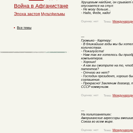
Хрущевым наедине, он срывает п
Война в Афганистане
опускается на стул:
- Не могу больше...
- Надо, Федя, надо!
Эпоха застоя
Мультфильмы
Оценка: нет
Международн
Тема:
Все темы
—
Громыко - Картеру:
- В ближайшие годы мы бы хотел
количествах.
- Пожалуйста!
- Нам так же хотелось бы прио
компьютеров.
- Хорошо!
- А как вы смотрите на то, что
патентов?
- Отчего же нет?
- Господин президент, хорошо б
соглашение.
- Прекрасно! Заключим договор,
СССР коммунизм.
Оценка: нет
Международн
Тема:
—
На политзанятиях:
Американские агрессоры вмешив
Союза во всем мире.
Оценка: нет
Международн
Тема: