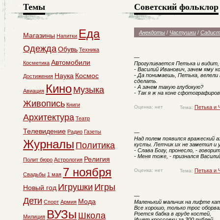
Темы
Советский фольклор
Еда
Анекдоты
/
Частушки
/
Садист
Магазины
Напитки
Одежда
Обувь
Техника
—
Автомобили
Косметика
Прогуливается Петька и видит,
- Василий Иванович, зачем яму 
Наука
Космос
- Да понимаешь, Петька, велели
Достижения
сделать.
Кино
- А зачем такую глубокую?
Музыка
Авиация
- Так я ж на коне сфотографиров
Живопись
Книги
Оценка: нет
Петька и 
Тема:
Архитектура
Театр
Телевидение
Радио
Газеты
—
Над полем появился вражеский а
Журналы
Политика
кусты. Летчик их не заметил и 
- Слава Богу, пронесло, - говори
- Меня тоже, - признался Васили
Религия
Полит бюро
Астрология
7 ноября
Оценка: нет
Петька и 
Тема:
Свадьбы
1 мая
Игрушки
Игры
Новый год
—
Дети
Мода
Спорт
Армия
Маленький мальчик на лифте ка
Все хорошо, только трос оборва
ВУЗы
Школа
Роется бабка в груде костей,
Милиция
Ищет кроссовки за 300 рублей.