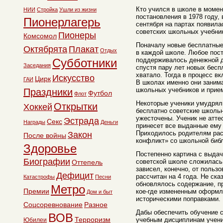
Кто учился в школе в момен
НИИ
Стройка
Ушли из жизни
постановления в 1978 году, 
Пионерлагерь
сентября на партах появила
советских школьных учебни
Пионеры
Комсомол
Поначалу новые бесплатные
Октябрята
Плакат
Отдых
в каждой школе. Любое пос
Субботники
поддерживалось денежной д
Заседания
спустя пару лет новых бесп
хватало. Тогда в процесс в
Искусство
Цирк
ГАИ
В школах именно они заним
школьных учебников и прием
Праздники
Футбол
Флот
Некоторые ученики умудрял
Открытки
Хоккей
бесплатно советские школьн
ужесточены. Ученик не атте
Эстрада
Секс
Награды
Деньги
принесет все выданные ему 
Приходилось родителям рас
Закон
После войны
конфликт» со школьной биб
Здоровье
Постепенно картина с выда
Биографии
советской школе сложилась 
Оттепель
зависел, конечно, от польз
Дефицит
рассчитан на 4 года. Не ска
Катастрофы
Песни
обновлялось содержание, п
Метро
Премии
кое-где измененным оформл
Дом и быт
историческими поправками.
Соцсоревнование
Разное
Дабы обеспечить обучение с
ВОВ
Терроризм
учебным дисциплинам учени
Юбилеи