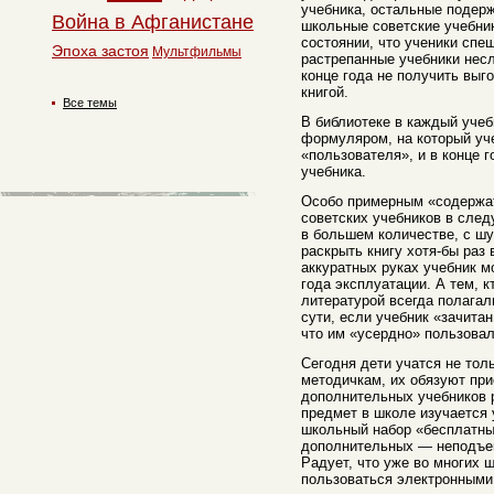
учебника, остальные подер
Война в Афганистане
школьные советские учебни
состоянии, что ученики спе
Эпоха застоя
Мультфильмы
растрепанные учебники несл
конце года не получить выг
книгой.
Все темы
В библиотеке в каждый учеб
формуляром, на который у
«пользователя», и в конце 
учебника.
Особо примерным «содержа
советских учебников в сле
в большем количестве, с ш
раскрыть книгу хотя-бы раз 
аккуратных руках учебник м
года эксплуатации. А тем, 
литературой всегда полага
сути, если учебник «зачита
что им «усердно» пользовал
Сегодня дети учатся не тол
методичкам, их обязуют при
дополнительных учебников р
предмет в школе изучается
школьный набор «бесплатны
дополнительных — неподъем
Радует, что уже во многих 
пользоваться электронными