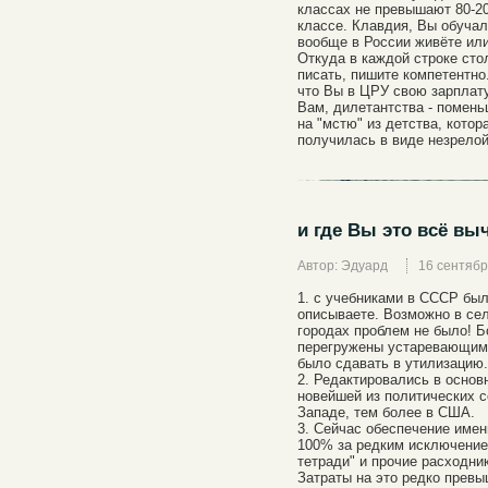
классах не превышают 80-20
классе. Клавдия, Вы обучал
вообще в России живёте ил
Откуда в каждой строке сто
писать, пишите компетентно
что Вы в ЦРУ свою зарплат
Вам, дилетантства - помень
на "мстю" из детства, кото
получилась в виде незрелой
и где Вы это всё вы
Автор: Эдуард
16 сентябр
1. с учебниками в СССР был
описываете. Возможно в се
городах проблем не было! Б
перегружены устаревающими
было сдавать в утилизацию.
2. Редактировались в основ
новейшей из политических с
Западе, тем более в США.
3. Сейчас обеспечение име
100% за редким исключение
тетради" и прочие расходник
Затраты на это редко превы