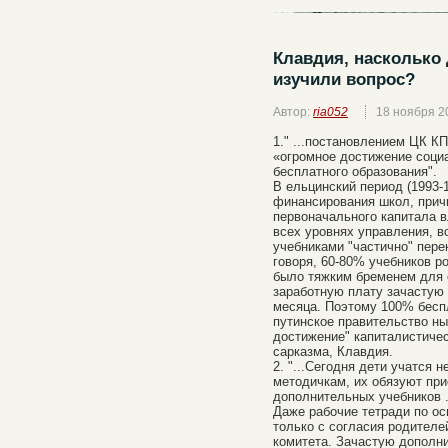
Клавдия, насколько
изучили вопрос?
Автор:
ria052
18 ноября 2
1." ...постановлением ЦК К
«огромное достижение соци
бесплатного образования".
В ельцинский период (1993-1
финансирования школ, прич
первоначального капитала 
всех уровнях управления, в
учебниками "частично" пер
говоря, 60-80% учебников р
было тяжким бременем для с
заработную плату зачастую 
месяца. Поэтому 100% бесп
путинское правительство ны
достижение" капиталистичес
сарказма, Клавдия.
2. "...Сегодня дети учатся 
методичкам, их обязуют при
дополнительных учебников .
Даже рабочие тетради по о
только с согласия родителе
комитета. Зачастую дополни