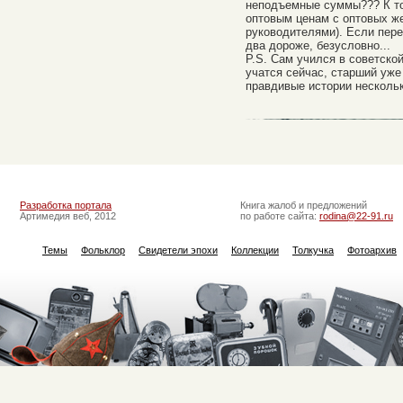
неподъемные суммы??? К то
оптовым ценам с оптовых ж
руководителями). Если пере
два дороже, безусловно...
P.S. Сам учился в советской
учатся сейчас, старший уже
правдивые истории несколь
Разработка портала
Книга жалоб и предложений
Артимедия веб, 2012
по работе сайта:
rodina@22-91.ru
Темы
Фольклор
Свидетели эпохи
Коллекции
Толкучка
Фотоархив