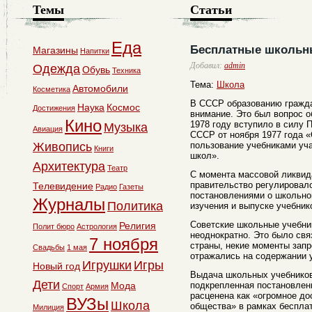
Темы
Статьи
Еда
Бесплатные школьн
Магазины
Напитки
Добавил:
admin
Одежда
Обувь
Техника
Тема:
Школа
Автомобили
Косметика
В СССР образованию гражда
Наука
Космос
Достижения
внимание. Это был вопрос 
Кино
1978 году вступило в силу
Музыка
Авиация
СССР от ноября 1977 года «
Живопись
пользование учебниками у
Книги
школ».
Архитектура
Театр
С момента массовой ликвида
правительство регулировал
Телевидение
Радио
Газеты
постановлениями о школьно
Журналы
Политика
изучения и выпуске учебник
Советские школьные учебни
Религия
Полит бюро
Астрология
неоднократно. Это было свя
7 ноября
страны, некие моменты запр
Свадьбы
1 мая
отражались на содержании 
Игрушки
Игры
Новый год
Выдача школьных учебников
Дети
Мода
подкрепленная постановлен
Спорт
Армия
расценена как «огромное до
ВУЗы
Школа
общества» в рамках бесплат
Милиция