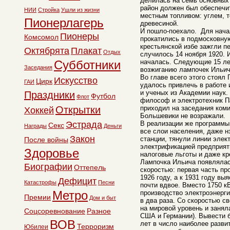
делилась на семь основных
район должен был обеспечи
НИИ
Стройка
Ушли из жизни
местным топливом: углем, т
Пионерлагерь
древесиной.
И пошло-поехало. Для нача
Пионеры
Комсомол
прокатились в подмосковну
крестьянской избе зажгли п
Октябрята
Плакат
Отдых
случилось 14 ноября 1920. 
Субботники
началась. Следующие 15 ле
Заседания
возжиганию лампочек Ильич
Во главе всего этого стоял
Искусство
Цирк
ГАИ
удалось привлечь в работе
и ученых из Академии наук.
Праздники
Футбол
Флот
философ и электротехник П
Открытки
приходил на заседания ком
Хоккей
Большевики не возражали.
Эстрада
В реализации же программы
Секс
Награды
Деньги
все слои населения, даже 
Закон
станции, тянули линии элек
После войны
электрификацией предприяти
Здоровье
налоговые льготы и даже кр
Лампочка Ильича появлялас
Биографии
Оттепель
скоростью: первая часть п
1926 году, а к 1931 году вы
Дефицит
Катастрофы
Песни
почти вдвое. Вместо 1750 к
Метро
производство электроэнерги
Премии
Дом и быт
в два раза. Со скоростью с
на мировой уровень и занял
Соцсоревнование
Разное
США и Германии). Вывести 
ВОВ
лет в число наиболее разв
Терроризм
Юбилеи