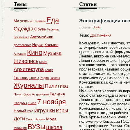
Темы
Статьи
Еда
Электрификация все
Магазины
Напитки
Добавил:
Aleks
Одежда
Обувь
Техника
Тема:
Достижения
Автомобили
Косметика
Коммунизм, как известно, э
Наука
Космос
Достижения
электрификация всей страны
Кино
правильности этой формулы
Музыка
Авиация
Ленину, никто не сомневал
Живопись
Ленин говорил иначе. Прод
Книги
что капитализм – это эпоха
Архитектура
пролетариата называл социа
Театр
стал «великим толкачом дел
Телевидение
выразился один из главных 
Радио
Газеты
Кржижановский, один из нем
Журналы
Политика
на «ты».
Именно этот человек на пор
Религия
Полит бюро
Астрология
свою статью «Задачи элект
Ленин статью проглотил, на
7 ноября
Свадьбы
1 мая
полях восторженных воскли
Кржижановского писать поп
Игрушки
Игры
Новый год
электричестве для рабочих 
Пока Кржижановских мучил 
Дети
Мода
Спорт
Армия
положение о Комиссии ГОЭЛ
ВУЗы
электрификации России. Сог
Школа
Милиция