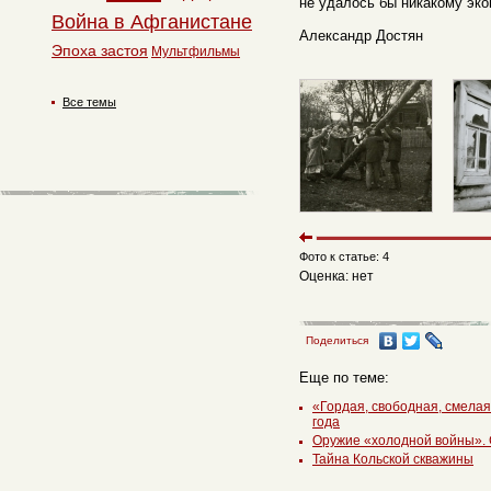
не удалось бы никакому эко
Война в Афганистане
Александр Достян
Эпоха застоя
Мультфильмы
Все темы
Фото к статье: 4
Оценка: нет
Поделиться
Еще по теме:
«Гордая, свободная, смела
года
Оружие «холодной войны».
Тайна Кольской скважины