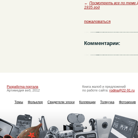
←
Посмотреть все по теме
1935 год
пожаловаться
Комментарии:
Разработка портала
Книга жалоб и предложений
Артимедия веб, 2012
по работе сайта:
rodina@22-91.ru
Темы
Фольклор
Свидетели эпохи
Коллекции
Толкучка
Фотоархив