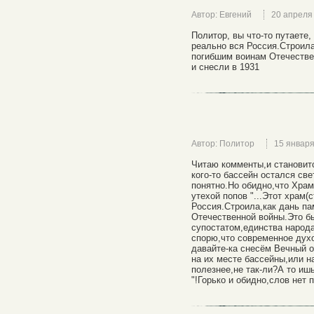
Автор: Евгений
20 апреля
Политор, вы что-то путаете,
реально вся Россия.Строила
погибшим воинам Отечествен
и снесли в 1931
Автор: Политор
15 январ
Читаю комменты,и становит
кого-то бассейн остался с
понятно.Но обидно,что Храм
утехой попов "...Этот храм(
Россия.Строила,как дань па
Отечественной войны.Это б
супостатом,единства народ
спорю,что современное духо
давайте-ка снесём Вечный 
на их месте бассейны,или н
полезнее,не так-ли?А то иш
"!Горько и обидно,слов нет п