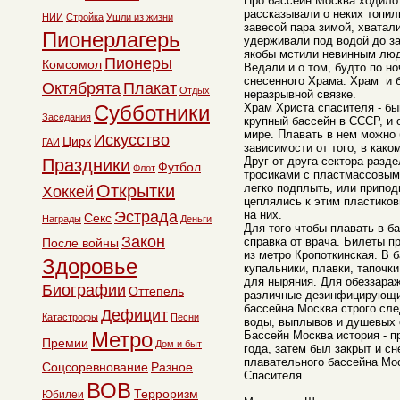
Про бассейн Москва ходило
рассказывали о неких топи
НИИ
Стройка
Ушли из жизни
завесой пара зимой, хватал
Пионерлагерь
удерживали под водой до за
якобы мстили невинным люд
Пионеры
Комсомол
Ведали и о том, будто по н
снесенного Храма. Храм и 
Октябрята
Плакат
Отдых
неразрывной связке.
Субботники
Храм Христа спасителя - б
Заседания
крупный бассейн в СССР, и 
мире. Плавать в нем можно 
Искусство
Цирк
ГАИ
зависимости от того, в како
Друг от друга сектора разд
Праздники
Футбол
Флот
тросиками с пластмассовым
Открытки
легко подплыть, или припод
Хоккей
цеплялись к этим пластико
Эстрада
на них.
Секс
Награды
Деньги
Для того чтобы плавать в б
Закон
справка от врача. Билеты п
После войны
из метро Кропоткинская. В 
Здоровье
купальники, плавки, тапочки
для ныряния. Для обеззара
Биографии
Оттепель
различные дезинфицирующи
бассейна Москва строго сл
Дефицит
Катастрофы
Песни
воды, выплывов и душевых 
Метро
Бассейн Москва история - п
Премии
Дом и быт
года, затем был закрыт и с
плавательного бассейна Мо
Соцсоревнование
Разное
Спасителя.
ВОВ
Терроризм
Юбилеи