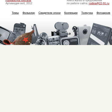
Разработка портала
Книга жалоб и предложений
Артимедия веб, 2012
по работе сайта:
rodina@22-91.ru
Темы
Фольклор
Свидетели эпохи
Коллекции
Толкучка
Фотоархив