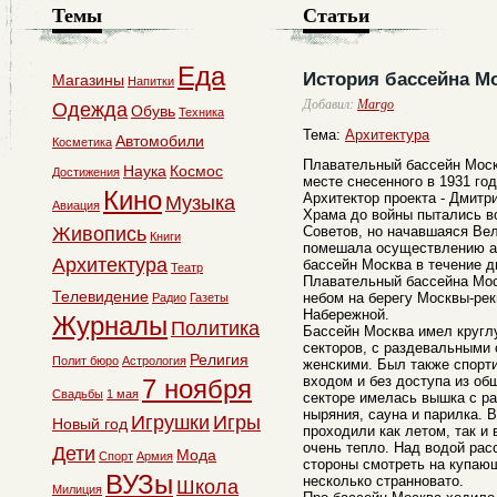
Темы
Статьи
Еда
История бассейна М
Магазины
Напитки
Добавил:
Margo
Одежда
Обувь
Техника
Тема:
Архитектура
Автомобили
Косметика
Плавательный бассейн Москв
Наука
Космос
Достижения
месте снесенного в 1931 го
Кино
Архитектор проекта - Дмитр
Музыка
Авиация
Храма до войны пытались в
Живопись
Советов, но начавшаяся Ве
Книги
помешала осуществлению ар
Архитектура
бассейн Москва в течение дв
Театр
Плавательный бассейна Мос
Телевидение
небом на берегу Москвы-рек
Радио
Газеты
Набережной.
Журналы
Политика
Бассейн Москва имел кругл
секторов, с раздевальными
Религия
Полит бюро
Астрология
женскими. Был также спорт
входом и без доступа из об
7 ноября
Свадьбы
1 мая
секторе имелась вышка с р
ныряния, сауна и парилка. 
Игрушки
Игры
Новый год
проходили как летом, так и
очень тепло. Над водой рас
Дети
Мода
Спорт
Армия
стороны смотреть на купаю
ВУЗы
несколько странновато.
Школа
Милиция