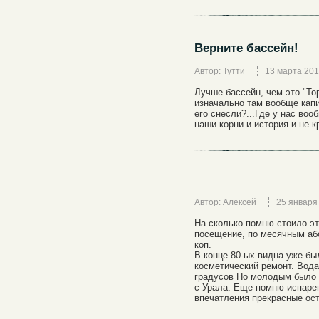
Верните бассейн!
Автор: Тутти
13 марта 20
Лучше бассейн, чем это "Тор
изначально там вообще капи
его снесли?...Где у нас воо
наши корни и история и не к
Автор: Алексей
25 января
На сколько помню стоило эт
посещение, по месячным аб
коп.
В конце 80-ых видна уже бы
косметический ремонт. Вода
градусов Но молодым было 
с Урала. Еще помню испаре
впечатления прекрасные ос