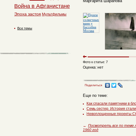
Маргарита Шарапова
Война в Афганистане
Эпоха застоя
Мультфильмы
Все темы
Фото к статье: 7
Оценка: нет
Поделиться
Еще по теме:
Как спасали памятники в б
Семь сестер. История стали
Невоплощенные проекты СС
←
Посмотреть все по теме
1960 год