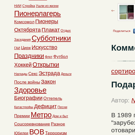
НИИ
Стройка
Ушли из жизни
Пионерлагерь
Пионеры
Комсомол
Октябрята
Плакат
Отдых
Поделиться
Субботники
Заседания
Комм
Искусство
Цирк
ГАИ
Праздники
Футбол
Флот
Открытки
Хоккей
сортиро
Эстрада
Секс
Награды
Деньги
Закон
После войны
Пода
Здоровье
Биографии
Оттепель
Автор:
N
Дефицит
Катастрофы
Песни
Метро
В 1989 
Премии
Дом и быт
"зарубе
Соцсоревнование
Разное
отовари
ВОВ
Терроризм
Юбилеи