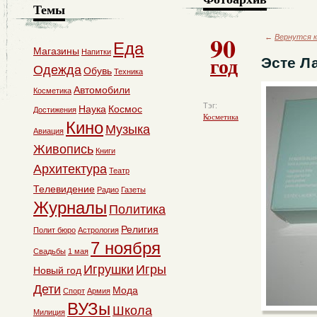
Темы
90
←
Вернутся к
Еда
Магазины
Напитки
год
Эсте Л
Одежда
Обувь
Техника
Автомобили
Косметика
Тэг:
Наука
Космос
Достижения
Косметика
Кино
Музыка
Авиация
Живопись
Книги
Архитектура
Театр
Телевидение
Радио
Газеты
Журналы
Политика
Религия
Полит бюро
Астрология
7 ноября
Свадьбы
1 мая
Игрушки
Игры
Новый год
Дети
Мода
Спорт
Армия
ВУЗы
Школа
Милиция