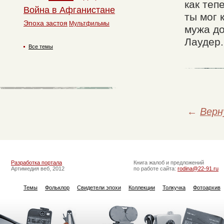
как теп
Война в Афганистане
ты мог 
Эпоха застоя
Мультфильмы
мужа до
Лаудер.
Все темы
←
Верн
Разработка портала
Книга жалоб и предложений
Артимедия веб, 2012
по работе сайта:
rodina@22-91.ru
Темы
Фольклор
Свидетели эпохи
Коллекции
Толкучка
Фотоархив