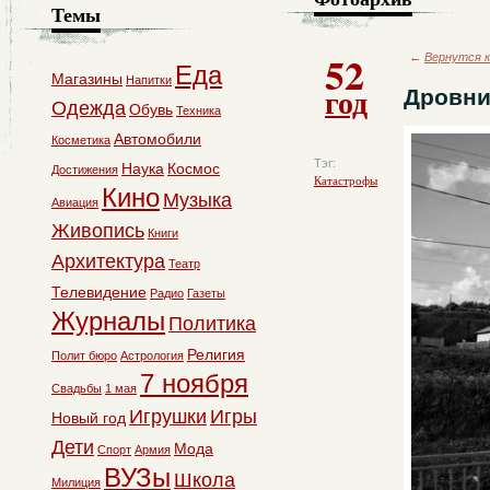
Темы
52
←
Вернутся к
Еда
Магазины
Напитки
год
Дровни
Одежда
Обувь
Техника
Автомобили
Косметика
Тэг:
Наука
Космос
Достижения
Катастрофы
Кино
Музыка
Авиация
Живопись
Книги
Архитектура
Театр
Телевидение
Радио
Газеты
Журналы
Политика
Религия
Полит бюро
Астрология
7 ноября
Свадьбы
1 мая
Игрушки
Игры
Новый год
Дети
Мода
Спорт
Армия
ВУЗы
Школа
Милиция