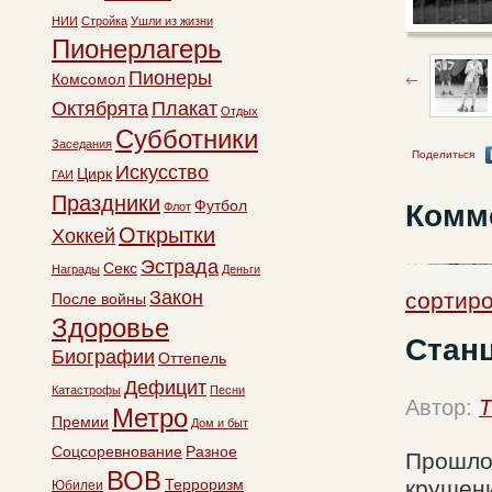
НИИ
Стройка
Ушли из жизни
Пионерлагерь
Пионеры
Комсомол
Октябрята
Плакат
Отдых
Субботники
Заседания
Поделиться
Искусство
Цирк
ГАИ
Праздники
Футбол
Комм
Флот
Открытки
Хоккей
Эстрада
Секс
Награды
Деньги
Закон
сортиро
После войны
Здоровье
Стан
Биографии
Оттепель
Дефицит
Катастрофы
Песни
Автор:
T
Метро
Премии
Дом и быт
Соцсоревнование
Разное
Прошло 
ВОВ
Терроризм
крушени
Юбилеи