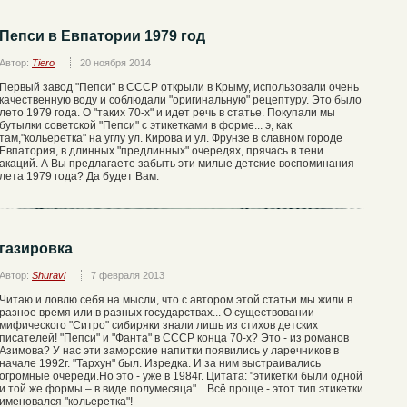
Пепси в Евпатории 1979 год
Автор:
Tiero
20 ноября 2014
Первый завод "Пепси" в СССР открыли в Крыму, использовали очень
качественную воду и соблюдали "оригинальную" рецептуру. Это было
лето 1979 года. О "таких 70-х" и идет речь в статье. Покупали мы
бутылки советской "Пепси" с этикетками в форме... э, как
там,"кольеретка" на углу ул. Кирова и ул. Фрунзе в славном городе
Евпатория, в длинных "предлинных" очередях, прячась в тени
акаций. А Вы предлагаете забыть эти милые детские воспоминания
лета 1979 года? Да будет Вам.
газировка
Автор:
Shuravi
7 февраля 2013
Читаю и ловлю себя на мысли, что с автором этой статьи мы жили в
разное время или в разных государствах... О существовании
мифического "Ситро" сибиряки знали лишь из стихов детских
писателей! "Пепси" и "Фанта" в СССР конца 70-х? Это - из романов
Азимова? У нас эти заморские напитки появились у ларечников в
начале 1992г. "Тархун" был. Изредка. И за ним выстраивались
огромные очереди.Но это - уже в 1984г. Цитата: "этикетки были одной
и той же формы – в виде полумесяца"... Всё проще - этот тип этикетки
именовался "кольеретка"!