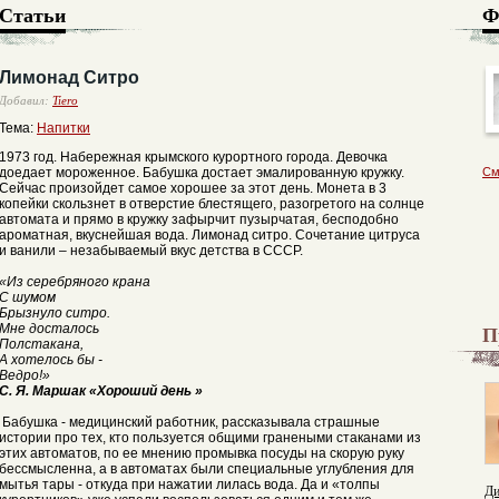
Статьи
Ф
Лимонад Ситро
Добавил:
Tiero
Тема:
Напитки
1973 год. Набережная крымского курортного города. Девочка
доедает мороженное. Бабушка достает эмалированную кружку.
См
Сейчас произойдет самое хорошее за этот день. Монета в 3
копейки скользнет в отверстие блестящего, разогретого на солнце
автомата и прямо в кружку зафырчит пузырчатая, бесподобно
ароматная, вкуснейшая вода. Лимонад ситро. Сочетание цитруса
и ванили – незабываемый вкус детства в СССР.
«Из серебряного крана
С шумом
Брызнуло ситро.
П
Мне досталось
Полстакана,
А хотелось бы -
Ведро!»
С. Я. Маршак «Хороший день »
Бабушка - медицинский работник, рассказывала страшные
истории про тех, кто пользуется общими гранеными стаканами из
этих автоматов, по ее мнению промывка посуды на скорую руку
бессмысленна, а в автоматах были специальные углубления для
мытья тары - откуда при нажатии лилась вода. Да и «толпы
Ди