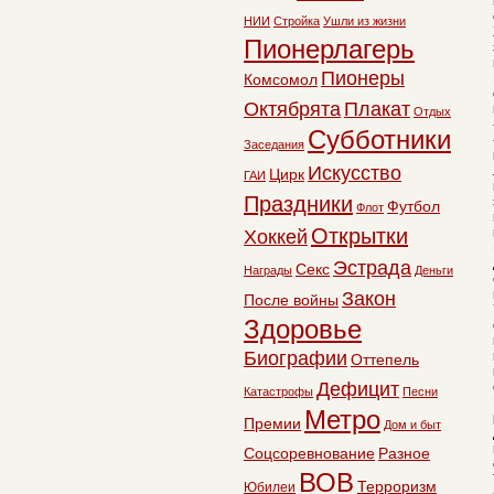
НИИ
Стройка
Ушли из жизни
Пионерлагерь
Пионеры
Комсомол
Октябрята
Плакат
Отдых
Субботники
Заседания
Искусство
Цирк
ГАИ
Праздники
Футбол
Флот
Открытки
Хоккей
Эстрада
Секс
Награды
Деньги
Закон
После войны
Здоровье
Биографии
Оттепель
Дефицит
Катастрофы
Песни
Метро
Премии
Дом и быт
Соцсоревнование
Разное
ВОВ
Терроризм
Юбилеи