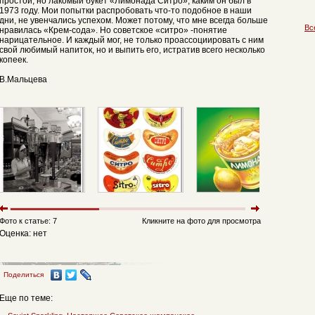
простой, но лакомый букет «Лимонада Ситро», каким он был в
1973 году. Мои попытки распробовать что-то подобное в наши
дни, не увенчались успехом. Может потому, что мне всегда больше
Вс
нравилась «Крем-сода». Но советское «ситро» -понятие
нарицательное. И каждый мог, не только проассоциировать с ним
свой любимый напиток, но и выпить его, истратив всего несколько
копеек.
В.Мальцева
Фото к статье: 7
Кликните на фото для просмотра
Оценка: нет
Поделиться
Еще по теме: