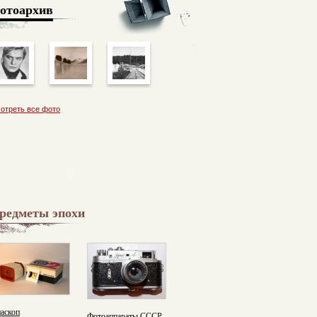
отоархив
отреть все фото
редметы эпохи
аскоп
Фотоаппараты СССР