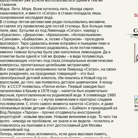
курортников» уже успели воспользоваться одним и тем же
стаканом.
Жара. Лето. Море. Всем хотелось пить. Иногда сироп
заканчивался, и вместо «Ситро» в стакан попадала лишь
В
газированная несладкая вода.
В столице летом автоматами редко пользовались москвичи,
оставляя эту привилегию для гостей столицы. Все больше пиво
С
пили, квас. Бутылки из под Лимонада «Ситро», наряду с
«Буратино», «Дюшесом», «Крюшоном», «Колокольчиком»,
«Саянами», «Байкалом», и, позже «Тархуном» - проходили
круговорот. Тара сдавалась всеми исправно и пьющими пиво и
лимонад. А дети особенно радовались, если потом пивная,
именно темная бутылка была уже наполнена лимонадом. Да и
этикетки были одной и той же формы – в виде полумесяца,
напоминающие «пэтчи» под глаза (специальные косметические
компрессы, пропитанные целебными экстрактами).
Все советские дети непременно пили Лимонад «Ситро», на своих
днях рождениях, на праздниках товарищей – это был
своеобразный детский алкоголь. Им чокались в Новый год со
взрослыми, до того, как появилось детское шампанское. К концу
70х в СССР появилась «Пепси-кола». Первый заводик был
организован в Крыму в 1978 году – напиток был изумительно
вкусным, приготовленным на родниковой воде. К олимпиаде 1980
г. появилась «Фанта» – с жутко химическим и приторно сладким
послевкусием. С этого самого момента напиток «Ситро», и даже
обожаемые всеми детьми «Буратино», « Байкал» и пришедший из
Вод Лагидзе «Тархун» - прочно отодвинуты иностранной
рецептурой - новыми вкусами. Новыми веяниями в еде. То чего так
долго - никогда не пробовали, не знали и не видели - полилось и
повалилось на прилавки в этот достославный для Москвы
олимпийский год.
Теперь, можно лишь вспоминать, если дана вкусовая память,