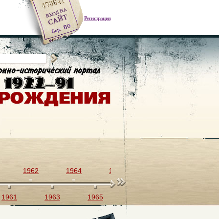
Регистрация
1962
1964
1966
1968
1970
1961
1963
1965
1967
1969