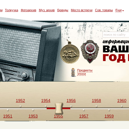
ии
Толкучка
Фотоархив
Муз. архив
Бренды
Место встречи
Сов. товары
Еще
Предметы
эпохи
1952
1954
1956
1958
1960
1951
1953
1955
1957
1959