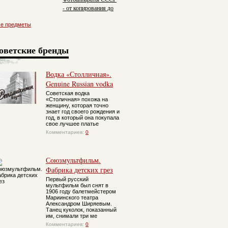
- от копирования до
самостоятельности
се предметы
оветские бренды
Водка «Столличная».
Genuine Russian vodka
Советская водка
«Столичная» похожа на
женщину, которая точно
знает год своего рождения и
год, в который она покупала
свое лучшее платье
Комментариев:
0
Союзмультфильм.
Фабрика детских грез
Первый русский
мультфильм был снят в
1906 году балетмейстером
Мариинского театра
Александром Ширяевым.
Танец куколок, показанный
им, снимали три ме
Комментариев:
0