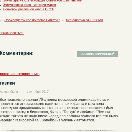
Soviet Sparkling. Настоящее Советское шампанское
Жигулевское пиво - история марки
Бочковой разливной квас в СССР
←
Посмотреть все по теме Напитки
←
Все статьи за 1973 год
пожаловаться
Комментарии:
ровать по возрастанию
газики
Автор: было
1 октября 2017
Все правильно в конце 70-х перед московской олимпиадой стали
появляться эти заморские напитки пепси и фанта и кока-кола
последняя продавалась только на спортивных соревнованиях был
построен завод в Лианозово, были и "Тархун" и любимая "Лесная
ягода" так что не надо писать бред про романы Азимова все это было
наряду с газировкой за 3 копейки из уличных автоматов.