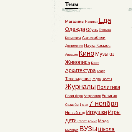
Темы
Еда
Магазины
Напитки
Одежда
Обувь
Техника
Автомобили
Косметика
Наука
Космос
Достижения
Кино
Музыка
Авиация
Живопись
Книги
Архитектура
Театр
Телевидение
Радио
Газеты
Журналы
Политика
Религия
Полит бюро
Астрология
7 ноября
Свадьбы
1 мая
Игрушки
Игры
Новый год
Дети
Мода
Спорт
Армия
ВУЗы
Школа
Милиция