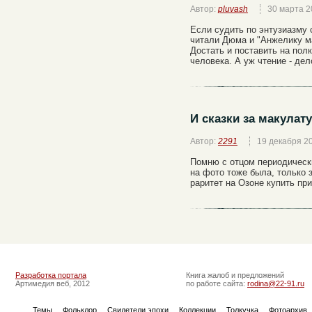
Автор:
pluvash
30 марта 2
Если судить по энтузиазму 
читали Дюма и "Анжелику м
Достать и поставить на полк
человека. А уж чтение - дел
И сказки за макулат
Автор:
2291
19 декабря 2
Помню с отцом периодически
на фото тоже была, только 
раритет на Озоне купить пр
Разработка портала
Книга жалоб и предложений
Артимедия веб, 2012
по работе сайта:
rodina@22-91.ru
Темы
Фольклор
Свидетели эпохи
Коллекции
Толкучка
Фотоархив