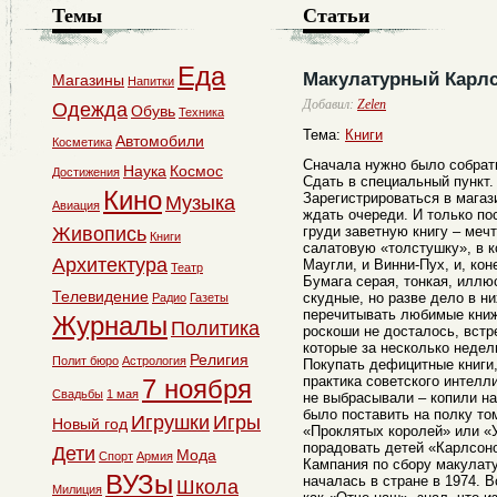
Темы
Статьи
Еда
Макулатурный Карлсо
Магазины
Напитки
Добавил:
Zelen
Одежда
Обувь
Техника
Тема:
Книги
Автомобили
Косметика
Сначала нужно было собрат
Наука
Космос
Достижения
Сдать в специальный пункт.
Кино
Зарегистрироваться в магаз
Музыка
Авиация
ждать очереди. И только по
Живопись
груди заветную книгу – меч
Книги
салатовую «толстушку», в к
Архитектура
Маугли, и Винни-Пух, и, ко
Театр
Бумага серая, тонкая, иллю
Телевидение
скудные, но разве дело в ни
Радио
Газеты
перечитывать любимые книжк
Журналы
Политика
роскоши не досталось, встр
которые за несколько неде
Религия
Полит бюро
Астрология
Покупать дефицитные книги,
практика советского интелли
7 ноября
Свадьбы
1 мая
не выбрасывали – копили на
было поставить на полку т
Игрушки
Игры
Новый год
«Проклятых королей» или «
порадовать детей «Карлсон
Дети
Мода
Спорт
Армия
Кампания по сбору макулату
ВУЗы
началась в стране в 1974. В
Школа
Милиция