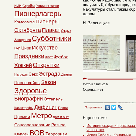
как «Отче наш», знал, что 
получить 0,7 бумаги среднег
НИИ
Стройка
Ушли из жизни
макулатуры стал, таким об
Пионерлагерь
делом.
Пионеры
Комсомол
Н. Зеленецкая
Октябрята
Плакат
Отдых
Субботники
Заседания
Искусство
Цирк
ГАИ
Праздники
Футбол
Флот
Открытки
Хоккей
Эстрада
Секс
Награды
Деньги
Закон
После войны
Фото к статье: 6
Здоровье
Оценка: нет
Биографии
Оттепель
Дефицит
Поделиться
Катастрофы
Песни
Метро
Премии
Дом и быт
Еще по теме:
Соцсоревнование
Разное
История создания рассказ
человека»
ВОВ
Терроризм
Юбилеи
Исаак Бабель - Конармия