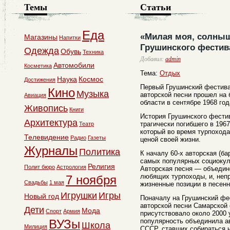
Темы
Статьи
Еда
«Милая моя, солныш
Магазины
Напитки
Грушинского фестив
Одежда
Обувь
Техника
Добавил:
admin
Автомобили
Косметика
Тема:
Отдых
Наука
Космос
Достижения
Первый Грушинский фестива
Кино
Музыка
авторской песни прошел на 
Авиация
области в сентябре 1968 год
Живопись
Книги
История Грушинского фести
Архитектура
трагически погибшего в 196
Театр
который во время турпоход
Телевидение
Радио
Газеты
ценой своей жизни.
Журналы
Политика
К началу 60-х авторская (ба
самых популярных социокул
Религия
Полит бюро
Астрология
Авторская песня — объедин
любящих турпоходы, и, неп
7 ноября
Свадьбы
1 мая
жизненные позиции в песенн
Игрушки
Игры
Новый год
Поначалу на Грушинский фе
авторской песни Самарской 
Дети
Мода
Спорт
Армия
присутствовало около 2000 у
ВУЗы
популярность объединила ав
Школа
Милиция
СССР, ставших собираться н