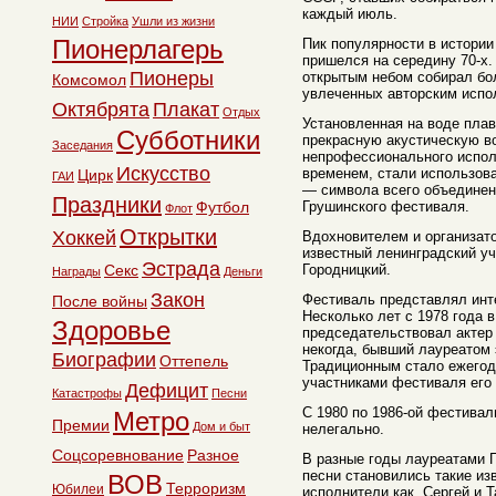
каждый июль.
НИИ
Стройка
Ушли из жизни
Пионерлагерь
Пик популярности в истори
пришелся на середину 70-х.
Пионеры
открытым небом собирал бол
Комсомол
увлеченных авторским испо
Октябрята
Плакат
Отдых
Установленная на воде пла
Субботники
прекрасную акустическую в
Заседания
непрофессионального исполн
Искусство
временем, стали использова
Цирк
ГАИ
— символа всего объединени
Праздники
Футбол
Грушинского фестиваля.
Флот
Открытки
Хоккей
Вдохновителем и организат
известный ленинградский уч
Эстрада
Секс
Городницкий.
Награды
Деньги
Закон
Фестиваль представлял инт
После войны
Несколько лет с 1978 года 
Здоровье
председательствовал актер 
некогда, бывший лауреатом 
Биографии
Оттепель
Традиционным стало ежегод
участниками фестиваля его
Дефицит
Катастрофы
Песни
С 1980 по 1986-ой фестивал
Метро
Премии
Дом и быт
нелегально.
Соцсоревнование
Разное
В разные годы лауреатами 
песни становились такие из
ВОВ
Терроризм
Юбилеи
исполнители как, Сергей и 