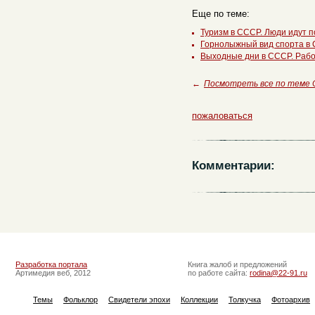
Еще по теме:
Туризм в СССР. Люди идут по
Горнолыжный вид спорта в
Выходные дни в СССР. Раб
←
Посмотреть все по теме
пожаловаться
Комментарии:
Разработка портала
Книга жалоб и предложений
Артимедия веб, 2012
по работе сайта:
rodina@22-91.ru
Темы
Фольклор
Свидетели эпохи
Коллекции
Толкучка
Фотоархив