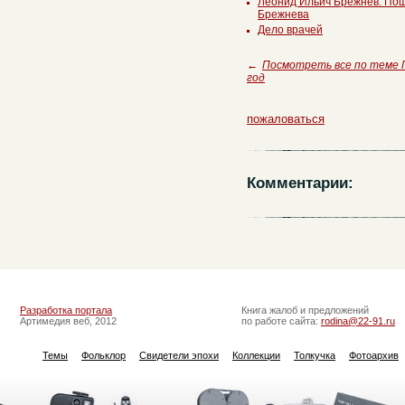
Леонид Ильич Брежнев. Пош
Брежнева
Дело врачей
←
Посмотреть все по теме
год
пожаловаться
Комментарии:
Разработка портала
Книга жалоб и предложений
Артимедия веб, 2012
по работе сайта:
rodina@22-91.ru
Темы
Фольклор
Свидетели эпохи
Коллекции
Толкучка
Фотоархив