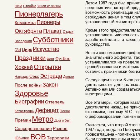
Летом 1987 года был принят
НИИ
Стройка
Ушли из жизни
предприятии», который пре
Пионерлагерь
возможность реализации из
свободным ценам в том слу
Пионеры
установленный министерств
Комсомол
Октябрята
Плакат
Кроме этого предоставляла
Отдых
устанавливать численность 
Субботники
заработной платы, а также 
Заседания
руководство.
Искусство
Цирк
ГАИ
Но эти экономические рефо
Праздники
значительного эффекта, так
Футбол
Флот
устанавливался на пределе
Открытки
Хоккей
ценообразования и материа
остались практически без и
Эстрада
Секс
Награды
Деньги
Следующим шагом было раз
Закон
деятельности для частных 
После войны
Активно начали создаватьс
Здоровье
иностранцами.
Биографии
Оттепель
Все эти меры, которые каз
десятилетие назад, не при
Дефицит
Катастрофы
Песни
экономики, поэтому М.С. Г
о реформировании политиче
Метро
Премии
Дом и быт
Считается, что второй этап
Соцсоревнование
Разное
1987 года, когда на Плену
провозглашена «политика г
ВОВ
Терроризм
Юбилеи
были провозглашены «гласн