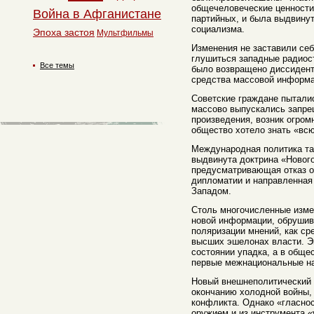
общечеловеческие ценност
Война в Афганистане
партийных, и была выдвину
социализма.
Эпоха застоя
Мультфильмы
Изменения не заставили себ
глушиться западные радиос
Все темы
было возвращено диссидент
средства массовой информа
Советские граждане пытали
массово выпускались запре
произведения, возник огром
общество хотело знать «вс
Международная политика та
выдвинута доктрина «Новог
предусматривающая отказ о
дипломатии и направленная
Западом.
Столь многочисленные измен
новой информации, обрушив
поляризации мнений, как сре
высших эшелонах власти. Э
состоянии упадка, а в обще
первые межнациональные на
Новый внешнеполитический 
окончанию холодной войны, 
конфликта. Однако «гласно
оружием и из инструмента 