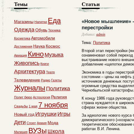
Темы
Статьи
Еда
«Новое мышление» -
Магазины
Напитки
перестройки
Одежда
Обувь
Техника
Добавил:
admin
Автомобили
Косметика
Тема:
Политика
Наука
Космос
Достижения
Второй этап перестройки (ян
Кино
Музыка
ознаменовал собой переход 
Авиация
выстраивание нового внешне
Живопись
Книги
добавление «щепотки демок
Архитектура
Экономика в годы перестро
Театр
состоянии – цены на нефть 
Телевидение
Радио
Газеты
источников денежных посту
огромные средства выделял
Журналы
Политика
Чернобыльской катастрофы
Религия
Полит бюро
Астрология
К концу 1986 года руководс
страна нуждается в широко
7 ноября
Свадьбы
1 мая
сферах жизни общества.
Игрушки
Игры
Новый год
За идеологию нового курса 
демократического («хозрасч
Дети
Мода
Спорт
Армия
теоретическое обоснование 
ВУЗы
работах В.И. Ленина.
Школа
Милиция