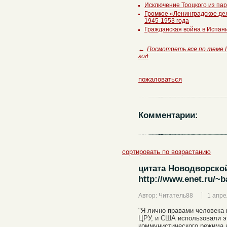
Исключение Троцкого из па
Громкое «Ленинградское де
1945-1953 года
Гражданская война в Испани
←
Посмотреть все по теме
год
пожаловаться
Комментарии:
сортировать по возрастанию
цитата Новодворско
http://www.enet.ru/~b
Автор: Читатель88
1 апре
"Я лично правами человека 
ЦРУ, и США использовали э
коммунистического режима 