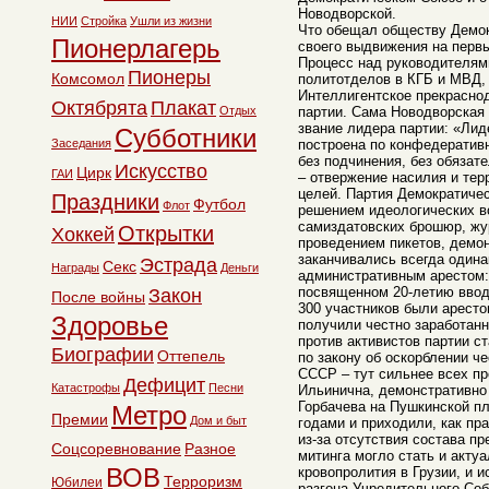
Новодворской.
НИИ
Стройка
Ушли из жизни
Что обещал обществу Демок
Пионерлагерь
своего выдвижения на перв
Процесс над руководителям
Пионеры
Комсомол
политотделов в КГБ и МВД, 
Интеллигентское прекрасно
Октябрята
Плакат
Отдых
партии. Сама Новодворская 
звание лидера партии: «Лид
Субботники
Заседания
построена по конфедератив
без подчинения, без обязат
Искусство
Цирк
ГАИ
– отвержение насилия и тер
целей. Партия Демократиче
Праздники
Футбол
Флот
решением идеологических в
самиздатовских брошюр, жур
Открытки
Хоккей
проведением пикетов, демон
заканчивались всегда одина
Эстрада
Секс
Награды
Деньги
административным арестом: 
посвященном 20-летию ввода
Закон
После войны
300 участников были аресто
Здоровье
получили честно заработанны
против активистов партии с
Биографии
Оттепель
по закону об оскорблении ч
СССР – тут сильнее всех п
Дефицит
Катастрофы
Песни
Ильинична, демонстративно
Горбачева на Пушкинской п
Метро
Премии
Дом и быт
годами и приходили, как пр
из-за отсутствия состава п
Соцсоревнование
Разное
митинга могло стать и акту
ВОВ
кровопролития в Грузии, и и
Терроризм
Юбилеи
разгона Учредительного Соб