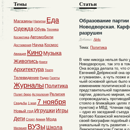
Темы
Статьи
Еда
Образование партии
Магазины
Напитки
Новодворская. Карф
Одежда
Обувь
Техника
разрушен
Автомобили
Косметика
Добавил:
Aleks
Наука
Космос
Достижения
Тема:
Политика
Кино
Музыка
Авиация
В чем никогда нельзя было
Живопись
Книги
Новодворскую, так это в то
Она всегда делала то, что 
Архитектура
Театр
Евгенией Дебрянской она о
и гуманизм», а чуть позже 
Телевидение
Радио
Газеты
чьей основной целью было 
Журналы
Политика
изменением политической с
представительной парламен
Религия
партии, довольно мирная, н
Полит бюро
Астрология
сопровождалась противодей
7 ноября
стояло в ближайших целях 
Свадьбы
1 мая
пунктом) и МВД. Членам пар
Игрушки
Игры
Новый год
– одно из заседаний съезда
Кратово Казанской железной
Дети
Мода
Спорт
Армия
своей биографии подобный 
ВУЗы
уникальный путь развития – 
Школа
Милиция
Демократическом Союзе и о