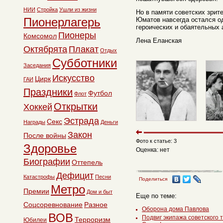
НИИ
Стройка
Ушли из жизни
Но в памяти советских зрит
Пионерлагерь
Юматов навсегда остался о
героических и обаятельных 
Пионеры
Комсомол
Лена Еланская
Октябрята
Плакат
Отдых
Субботники
Заседания
Искусство
Цирк
ГАИ
Праздники
Футбол
Флот
Открытки
Хоккей
Эстрада
Секс
Награды
Деньги
Закон
После войны
Фото к статье: 3
Здоровье
Оценка: нет
Биографии
Оттепель
Дефицит
Катастрофы
Песни
Поделиться
Метро
Премии
Дом и быт
Еще по теме:
Соцсоревнование
Разное
Оборона дома Павлова
ВОВ
Подвиг экипажа советского т
Терроризм
Юбилеи