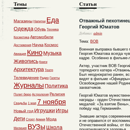
Темы
Статьи
Еда
Отважный пехотинец
Магазины
Напитки
Георгий Юматов
Одежда
Обувь
Техника
Добавил:
admin
Автомобили
Косметика
Тема:
ВОВ
Наука
Космос
Достижения
Военная выправка бывшего 
Кино
Музыка
Георгия Юматова всегда чув
Авиация
кадре. Особенно в фильме-
Живопись
Книги
Актер, участник ВОВ Георги
Архитектура
торпедного катера «Отважны
Театр
Был неоднократно ранен, вс
Телевидение
Радио
Газеты
видят в фильме «Офицеры» 
Освобождение нашей Родин
Журналы
Политика
захватчиков.
Религия
Полит бюро
Астрология
Георгий Юматов мужественн
награды - орден Отечественн
7 ноября
Свадьбы
1 мая
медалей: «За взятие Вены»,
победу над Германией».
Игрушки
Игры
Новый год
Знавшие актера современники
Дети
Мода
Спорт
Армия
и не оправился от воспомин
ВУЗы
Отечественной войны, от бо
Школа
Милиция
пошатнувшегося здоровья.