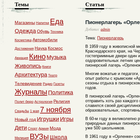
Темы
Статьи
Еда
Пионерлагерь «Орле
Магазины
Напитки
Добавил:
admin
Одежда
Обувь
Техника
Тема:
Пионерлагерь
Автомобили
Косметика
В 1959 году в живописной м
Наука
Космос
Достижения
Краснодарского края, на Че
Кино
гостеприимные двери один 
Музыка
Авиация
оздоровительных летних ц
Живопись
пионерский лагерь «Орленок
Книги
Многие вожатые и педагоги,
Архитектура
Театр
опыт работы с крымским «А
сезоны отдыха в пионерском
Телевидение
Радио
Газеты
годов.
Журналы
Политика
В пионерский лагерь «Орлен
отправить хоть раз каждого
Религия
Полит бюро
Астрология
славился своей дисциплино
7 ноября
образовательных, спортивны
Свадьбы
1 мая
Игрушки
Игры
В 60-м году в великолепно 
Новый год
природных данных пионерск
Дети
Мода
уже 500 школьников.
Спорт
Армия
ВУЗы
Школа
В 1961 году в «Орленке» со
Милиция