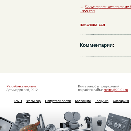
←
Посмотреть все по теме 
1959 год
пожаловаться
Комментарии:
Разработка портала
Книга жалоб и предложений
Артимедия веб, 2012
по работе сайта:
rodina@22-91.ru
Темы
Фольклор
Свидетели эпохи
Коллекции
Толкучка
Фотоархив