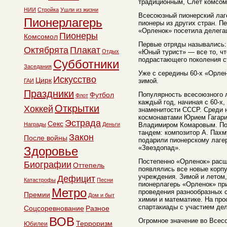
традиционным, Слет комсом
НИИ
Стройка
Ушли из жизни
Всесоюзный пионерский лаг
Пионерлагерь
пионеры из других стран. Пе
«Орленок» посетила делегац
Пионеры
Комсомол
Первые отряды назывались:
Октябрята
Плакат
Отдых
«Юный турист» — все то, чт
подрастающего поколения с
Субботники
Заседания
Уже с середины 60-х «Орле
Искусство
Цирк
зимой.
ГАИ
Праздники
Футбол
Популярность всесоюзного л
Флот
каждый год, начиная с 60-х,
Открытки
Хоккей
знаменитости СССР. Среди 
космонавтами Юрием Гагар
Эстрада
Секс
Награды
Деньги
Владимиром Комаровым. По
тандем: композитор А. Пахм
Закон
После войны
подарили пионерскому лаге
«Звездопад».
Здоровье
Постепенно «Орленок» расши
Биографии
Оттепель
появлялись все новые корп
учреждения. Зимой и летом,
Дефицит
Катастрофы
Песни
пионерлагерь «Орленок» пр
Метро
проведения разнообразных 
Премии
Дом и быт
химии и математике. На про
спартакиады с участием дел
Соцсоревнование
Разное
ВОВ
Огромное значение во Всес
Терроризм
Юбилеи