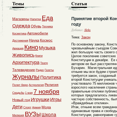
Темы
Статьи
Еда
Принятие второй Кон
Магазины
Напитки
году
Одежда
Обувь
Техника
Добавил:
Aleks
Автомобили
Косметика
Тема:
Закон
Наука
Космос
Достижения
По основному закону, Консти
Кино
Музыка
чрезвычайным съездом Сове
Авиация
жил большую часть своего с
Живопись
Книги
Целое поколение советских
Конституции в декабре. Ее 
Архитектура
Театр
автором ее был расстрелянн
Бухарин. Магистральная ид
Телевидение
Радио
Газеты
отныне мы все будем строит
Журналы
требуется закон, созданный
Политика
второй Конституции уникаль
участвовало 75 миллионов 
Религия
Полит бюро
Астрология
взрослого населения стран
7 ноября
правильные отклики публико
Свадьбы
1 мая
которых предлагалось ликв
Игрушки
Игры
частную собственность, был
Новый год
«Враждебные отклики».
Дети
Мода
Итак, отныне всем граждан
Спорт
Армия
одинаковые права и свободы
ВУЗы
Школа
Конституции, равноправие г
Милиция