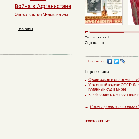
Война в Афганистане
Эпоха застоя
Мультфильмы
Все темы
Фото к статье: 8
Оценка: нет
Поделиться
Еще по теме:
Сухой закон и его отмена в
Уголовный кодекс СССР. Да 
гуманный суд в мире!
Как боролись с коррупцией
←
Посмотреть все по теме 
пожаловаться