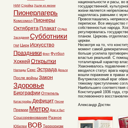
национальности и расы, во 
НИИ
Стройка
Ушли из жизни
государственной, культурно
жизни является непреложн
Пионерлагерь
наделялась равными с мужч
Провозглашались неприкосн
Пионеры
Комсомол
переписки. Все имущество 
Октябрята
Плакат
собственностью народа. Хо
Отдых
регулировалась государств
Субботники
планом. Церковь отделялась
Заседания
церкви.
Искусство
Несмотря на то, что консти
Цирк
ГАИ
момент самой демократичной
Праздники
Футбол
больше усилила противоре
Флот
властью реальной. С помощ
Открытки
Хоккей
тоталитарный характер влас
Узаконивалось подавление 
Эстрада
Секс
Награды
Деньги
вводился статус врага наро
вошли поражение в правах 
Закон
После войны
Внутриклассовый враг обви
тяжкому преступлению согл
Здоровье
Наибольшего соответствия 
Конституцией 1936 года, ст
Биографии
Оттепель
послевоенного восстановлен
Дефицит
Катастрофы
Песни
Александр Достян
Метро
Премии
Дом и быт
Соцсоревнование
Разное
ВОВ
Терроризм
Юбилеи