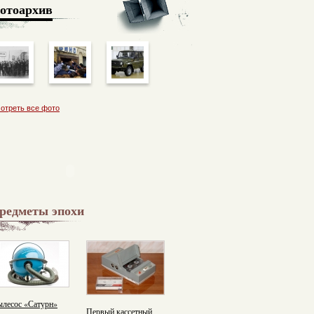
отоархив
отреть все фото
редметы эпохи
лесос «Сатурн»
Первый кассетный