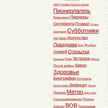
НИИ
Стройка
Ушли из жизни
Пионерлагерь
Пионеры
Комсомол
Октябрята
Плакат
Отдых
Субботники
Заседания
Искусство
Цирк
ГАИ
Праздники
Футбол
Флот
Открытки
Хоккей
Эстрада
Секс
Награды
Деньги
Закон
После войны
Здоровье
Биографии
Оттепель
Дефицит
Катастрофы
Песни
Метро
Премии
Дом и быт
Соцсоревнование
Разное
ВОВ
Терроризм
Юбилеи