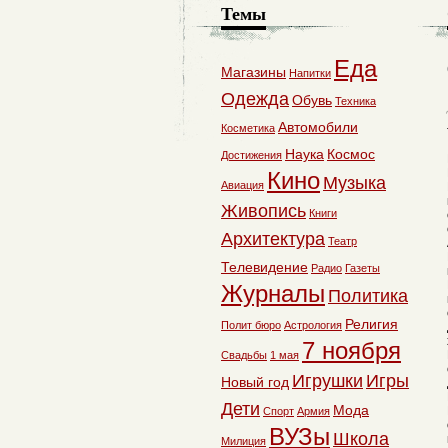
Темы
Еда
Магазины
Напитки
Одежда
Обувь
Техника
Автомобили
Косметика
Наука
Космос
Достижения
Кино
Музыка
Авиация
Живопись
Книги
Архитектура
Театр
Телевидение
Радио
Газеты
Журналы
Политика
Религия
Полит бюро
Астрология
7 ноября
Свадьбы
1 мая
Игрушки
Игры
Новый год
Дети
Мода
Спорт
Армия
ВУЗы
Школа
Милиция