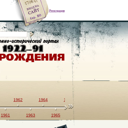
Регистрация
1962
1964
1966
1968
1970
1961
1963
1965
1967
1969