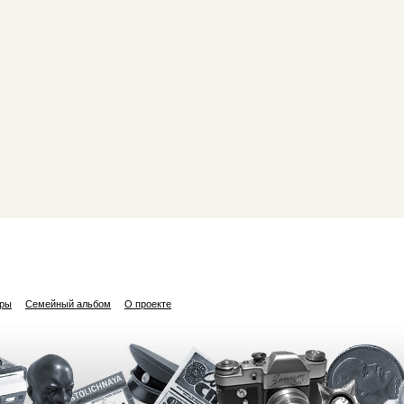
ары
Семейный альбом
О проекте