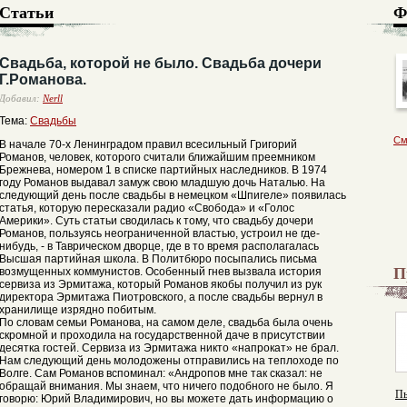
Статьи
Ф
Свадьба, которой не было. Свадьба дочери
Г.Романова.
Добавил:
Nerll
Тема:
Свадьбы
См
В начале 70-х Ленинградом правил всесильный Григорий
Романов, человек, которого считали ближайшим преемником
Брежнева, номером 1 в списке партийных наследников. В 1974
году Романов выдавал замуж свою младшую дочь Наталью. На
следующий день после свадьбы в немецком «Шпигеле» появилась
статья, которую пересказали радио «Свобода» и «Голос
Америки». Суть статьи сводилась к тому, что свадьбу дочери
Романов, пользуясь неограниченной властью, устроил не где-
нибудь, - в Таврическом дворце, где в то время располагалась
Высшая партийная школа. В Политбюро посыпались письма
П
возмущенных коммунистов. Особенный гнев вызвала история
сервиза из Эрмитажа, который Романов якобы получил из рук
директора Эрмитажа Пиотровского, а после свадьбы вернул в
хранилище изрядно побитым.
По словам семьи Романова, на самом деле, свадьба была очень
скромной и проходила на государственной даче в присутствии
десятка гостей. Сервиза из Эрмитажа никто «напрокат» не брал.
Нам следующий день молодожены отправились на теплоходе по
Волге. Сам Романов вспоминал: «Андропов мне так сказал: не
обращай внимания. Мы знаем, что ничего подобного не было. Я
Пы
говорю: Юрий Владимирович, но вы можете дать информацию о