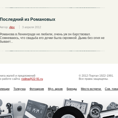
Последний из Романовых
Автор:
Alex
3 апреля 2012
Романова в Ленинграде не любили, очень уж он барствовал.
Сомневаюсь, что свадьба его дочки была скромной. Дыма без огня не
бывает...
нига жалоб и предложений
© 2012 Портал 1922-1991.
о работе сайта:
rodina@22-91.ru
Все права защищены.
ллекции
Толкучка
Фотоархив
Муз. архив
Бренды
Место встречи
Сов. тов