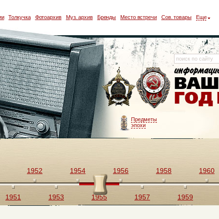
ии
Толкучка
Фотоархив
Муз. архив
Бренды
Место встречи
Сов. товары
Еще
Предметы
эпохи
1952
1954
1956
1958
1960
1951
1953
1955
1957
1959