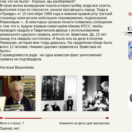
том, что не было! - Хорошо, мы разберемся\".
Вторая волна возмущения пошла в перестройку, когда все газеты,
выполняя план по гласности, начали просвещать народ. Тогда в
«Правде» от 15 сентября 1989 года в нижнем правом углу третьей
В
страницы напечатали небольшое опровержение, подписанное
Романовым: «...В некоторых органах печати появились сообщения
о том, что я, будучи первым секретарём обкома КПСС, якобы
С
проводил свадьбу в Таврическом дворце с использованием
уникального царского сервиза, взятого из Эрмитажа. Да, 15 лет
назад эта свадьба состоялась. И была она на даче в посёлке
Левашово, которая мне тогда давалась. На свадебном обеде было
всего 12 человек. Никаких царских сервизов из Эрмитажа не
было».
Справедливости ради: ни одна комиссия факт уничтожения
сервиза не подтвердила.
Наталья Вишнякова
Фото к статье: 7
Кликните на фото для просмотра
Оценка: нет