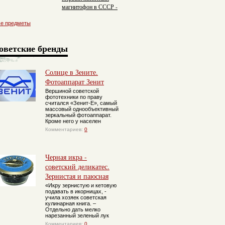
магнитофон в СССР -
«Десна»
се предметы
оветские бренды
Солнце в Зените.
Фотоаппарат Зенит
Вершиной советской
фототехники по праву
считался «Зенит-Е», самый
массовый однообъективный
зеркальный фотоаппарат.
Кроме него у населен
Комментариев:
0
Черная икра -
советский деликатес.
Зернистая и паюсная
«Икру зернистую и кетовую
подавать в икорницах, -
учила хозяек советская
кулинарная книга. –
Отдельно дать мелко
нарезанный зеленый лук
Комментариев:
0