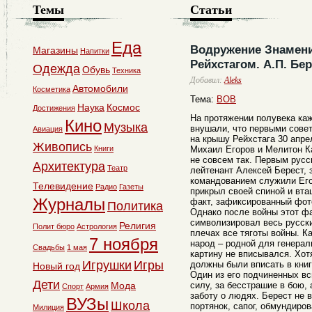
Темы
Статьи
Еда
Водружение Знамен
Магазины
Напитки
Рейхстагом. А.П. Бер
Одежда
Обувь
Техника
Добавил:
Aleks
Автомобили
Косметика
Тема:
ВОВ
Наука
Космос
Достижения
На протяжении полувека ка
Кино
Музыка
внушали, что первыми сове
Авиация
на крышу Рейхстага 30 апре
Живопись
Книги
Михаил Егоров и Мелитон К
не совсем так. Первым русс
Архитектура
Театр
лейтенант Алексей Берест, 
командованием служили Его
Телевидение
Радио
Газеты
прикрыл своей спиной и вта
Журналы
факт, зафиксированный фот
Политика
Однако после войны этот фа
символизировал весь русск
Религия
Полит бюро
Астрология
плечах все тяготы войны. К
7 ноября
народ – родной для генерал
Свадьбы
1 мая
картину не вписывался. Хот
Игрушки
Игры
должны были вписать в книг
Новый год
Один из его подчиненных вс
Дети
Мода
силу, за бесстрашие в бою,
Спорт
Армия
заботу о людях. Берест не 
ВУЗы
Школа
портянок, сапог, обмундиров
Милиция