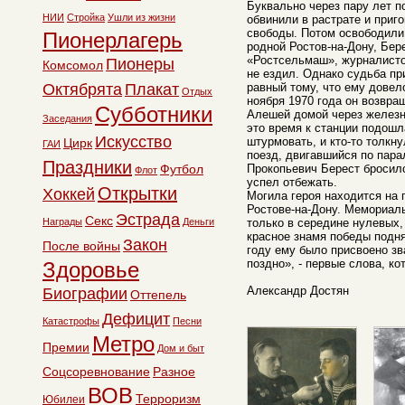
Буквально через пару лет п
НИИ
Стройка
Ушли из жизни
обвинили в растрате и приг
свободы. Потом освободили
Пионерлагерь
родной Ростов-на-Дону, Бер
«Ростсельмаш», журналистов
Пионеры
Комсомол
не ездил. Однако судьба пр
Октябрята
Плакат
равный тому, что ему довел
Отдых
ноября 1970 года он возвра
Субботники
Алешей домой через железн
Заседания
это время к станции подошл
Искусство
штурмовать, и кто-то толкн
Цирк
ГАИ
поезд, двигавшийся по пар
Праздники
Футбол
Прокопьевич Берест бросился
Флот
успел отбежать.
Открытки
Хоккей
Могила героя находится на
Ростове-на-Дону. Мемориаль
Эстрада
Секс
Награды
Деньги
только в середине нулевых, 
красное знамя победы подня
Закон
После войны
году ему было присвоено з
поздно», - первые слова, ко
Здоровье
Александр Достян
Биографии
Оттепель
Дефицит
Катастрофы
Песни
Метро
Премии
Дом и быт
Соцсоревнование
Разное
ВОВ
Терроризм
Юбилеи