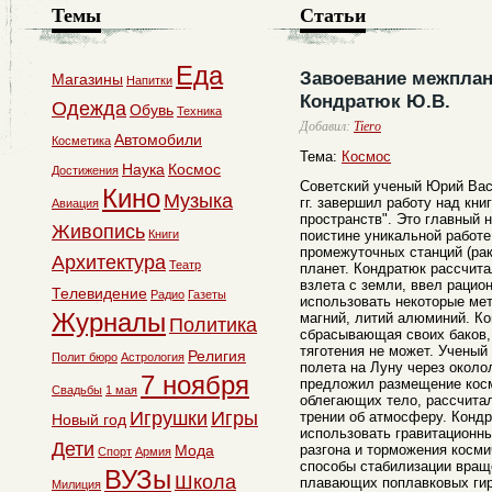
Темы
Статьи
Еда
Завоевание межплан
Магазины
Напитки
Кондратюк Ю.В.
Одежда
Обувь
Техника
Добавил:
Tiero
Автомобили
Косметика
Тема:
Космос
Наука
Космос
Достижения
Советский ученый Юрий Вас
Кино
Музыка
гг. завершил работу над кн
Авиация
пространств". Это главный 
Живопись
Книги
поистине уникальной работе
промежуточных станций (рак
Архитектура
Театр
планет. Кондратюк рассчита
взлета с земли, ввел рацио
Телевидение
Радио
Газеты
использовать некоторые ме
Журналы
магний, литий алюминий. Ко
Политика
сбрасывающая своих баков,
тяготения не может. Ученый
Религия
Полит бюро
Астрология
полета на Луну через окол
7 ноября
предложил размещение косм
Свадьбы
1 мая
облегающих тело, рассчита
Игрушки
Игры
трении об атмосферу. Конд
Новый год
использовать гравитационн
Дети
Мода
разгона и торможения косм
Спорт
Армия
способы стабилизации вращ
ВУЗы
Школа
плавающих поплавковых гир
Милиция