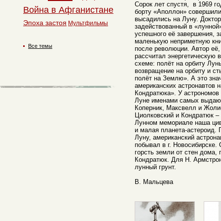
Сорок лет спустя, в 1969 г
Война в Афганистане
борту «Аполлон» совершили
высадились на Луну. Доктор
Эпоха застоя
Мультфильмы
задействованный в «лунной
успешного её завершения, 
маленькую неприметную кни
Все темы
после революции. Автор её
рассчитал энергетическую в
схеме: полёт на орбиту Лун
возвращение на орбиту и с
полёт на Землю». А это зна
американских астронавтов н
Кондратюка». У астрономов 
Луне именами самых выдаю
Коперник, Максвелл и Жоли
Циолковский и Кондратюк –
Лунном мемориале наша цив
и малая планета-астероид. 
Луну, американский астрона
побывал в г. Новосибирске. 
горсть земли от стен дома, 
Кондратюк. Для Н. Армстрон
лунный грунт.
В. Мальцева