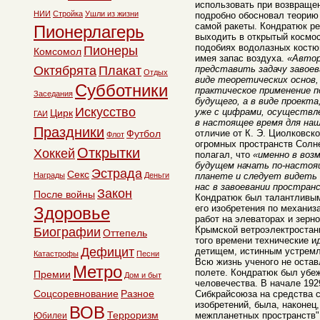
использовать при возвраще
НИИ
Стройка
Ушли из жизни
подробно обосновал теорию 
самой ракеты. Кондратюк р
Пионерлагерь
выходить в открытый космо
подобиях водолазных костю
Пионеры
Комсомол
имея запас воздуха.
«Автор
Октябрята
Плакат
представить задачу завоев
Отдых
виде теоретических основ,
Субботники
практическое применение п
Заседания
будущего, а в виде проекта
Искусство
уже с цифрами, осуществле
Цирк
ГАИ
в настоящее время для наш
Праздники
Футбол
отличие от К. Э. Циолковск
Флот
огромных пространств Солн
Открытки
Хоккей
полагал, что
«именно в воз
будущем начать по-настоя
Эстрада
Секс
Награды
Деньги
планете и следует видеть 
нас в завоевании простра
Закон
После войны
Кондратюк был талантливым
его изобретения по механиз
Здоровье
работ на элеваторах и зерн
Крымской ветроэлектростан
Биографии
Оттепель
того времени технические ид
Дефицит
детищем, истинным устремл
Катастрофы
Песни
Всю жизнь ученого не оста
Метро
полете. Кондратюк был убеж
Премии
Дом и быт
человечества. В начале 192
Соцсоревнование
Разное
Сибкрайсоюза на средства с
изобретений, была, наконец,
ВОВ
Терроризм
межпланетных пространств" 
Юбилеи