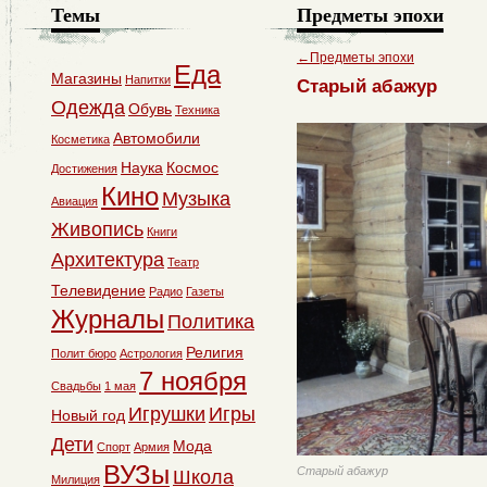
Темы
Предметы эпохи
←
Предметы эпохи
Еда
Магазины
Напитки
Старый абажур
Одежда
Обувь
Техника
Автомобили
Косметика
Наука
Космос
Достижения
Кино
Музыка
Авиация
Живопись
Книги
Архитектура
Театр
Телевидение
Радио
Газеты
Журналы
Политика
Религия
Полит бюро
Астрология
7 ноября
Свадьбы
1 мая
Игрушки
Игры
Новый год
Дети
Мода
Спорт
Армия
ВУЗы
Старый абажур
Школа
Милиция