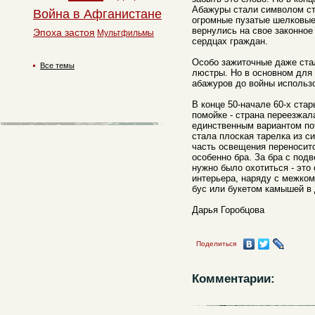
Абажуры стали символом ст
Война в Афганистане
огромные пузатые шелковы
вернулись на свое законное 
Эпоха застоя
Мультфильмы
сердцах граждан.
Особо зажиточные даже ста
Все темы
люстры. Но в основном для
абажуров до войны использо
В конце 50-начале 60-х ста
помойке - страна переезжал
единственным вариантом по
стала плоская тарелка из с
часть освещения переноситс
особенно бра. За бра с под
нужно было охотиться - эт
интерьера, наряду с межком
бус или букетом камышей в 
Дарья Горобцова
Поделиться
Комментарии: