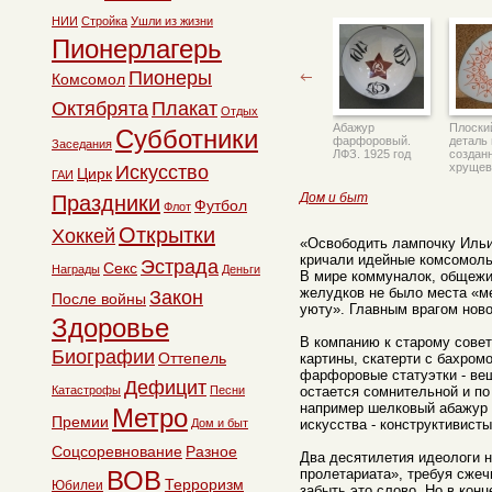
НИИ
Стройка
Ушли из жизни
Пионерлагерь
Пионеры
Комсомол
Октябрята
Плакат
Отдых
Абажур
Плоски
Субботники
фарфоровый.
деталь 
Заседания
ЛФЗ. 1925 год
создан
хрущев
Искусство
Цирк
ГАИ
Дом и быт
Праздники
Футбол
Флот
Открытки
Хоккей
«Освободить лампочку Ильич
кричали идейные комсомольц
Эстрада
Секс
Награды
Деньги
В мире коммуналок, общежит
желудков не было места «м
Закон
После войны
уюту». Главным врагом ново
Здоровье
В компанию к старому сове
Биографии
Оттепель
картины, скатерти с бахром
фарфоровые статуэтки - вещ
Дефицит
Катастрофы
Песни
остается сомнительной и по
например шелковый абажур 
Метро
Премии
Дом и быт
искусства - конструктивист
Соцсоревнование
Разное
Два десятилетия идеологи н
ВОВ
пролетариата», требуя сжеч
Терроризм
Юбилеи
забыть это слово. Но в конц