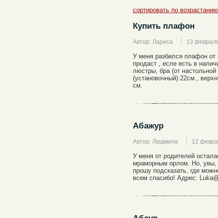
сортировать по возрастанию
Купить плафон
Автор: Лариса
13 феврал
У меня разбился плафон от 
продаст , есле есть в нали
люстры, бра (от настольной 
(установочный) 22см., верхн
см.
Абажур
Автор: Людмила
12 февра
У меня от родителей остала
мраморным орлом. Но, увы,
прошу подсказать, где можн
всем спасибо! Адрес: Luka@