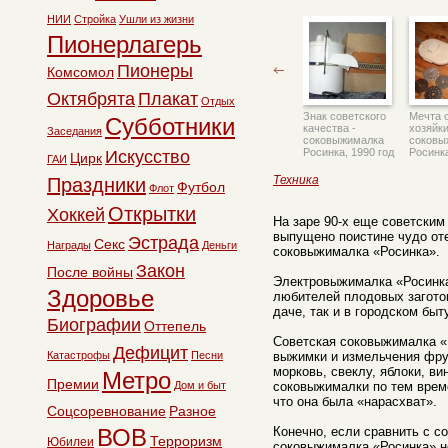
НИИ
Стройка
Ушли из жизни
Пионерлагерь
Пионеры
Комсомол
Октябрята
Плакат
Отдых
Знак советского
Мечта 
Субботники
качества -
хозяйки
Заседания
соковыжималка
соковы
Росинка, 1990 год
Росинка
Искусство
Цирк
ГАИ
Техника
Праздники
Футбол
Флот
Открытки
Хоккей
На заре 90-х еще советски
выпущено поистине чудо от
Эстрада
Секс
Награды
Деньги
соковыжималка «Росинка».
Закон
После войны
Электровыжималка «Росинк
Здоровье
любителей плодовых заготов
даче, так и в городском быту
Биографии
Оттепель
Советская соковыжималка «Р
Дефицит
Катастрофы
Песни
выжимки и измельчения фру
морковь, свеклу, яблоки, ви
Метро
Премии
Дом и быт
соковыжималки по тем врем
что она была «нарасхват».
Соцсоревнование
Разное
ВОВ
Конечно, если сравнить с с
Терроризм
Юбилеи
соковыжималка «Росинка» н