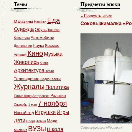
Темы
Предметы эпохи
←
Предметы эпохи
Еда
Магазины
Напитки
Соковыжималка «Ро
Одежда
Обувь
Техника
Автомобили
Косметика
Наука
Космос
Достижения
Кино
Музыка
Авиация
Живопись
Книги
Архитектура
Театр
Телевидение
Радио
Газеты
Журналы
Политика
Религия
Полит бюро
Астрология
7 ноября
Свадьбы
1 мая
Игрушки
Игры
Новый год
Дети
Мода
Спорт
Армия
ВУЗы
Соковыжималка «Росинка»
Школа
Милиция